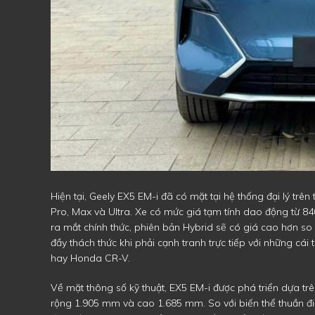
Hiện tại, Geely EX5 EM-i đã có mặt tại hệ thống đại lý tr
Pro, Max và Ultra. Xe có mức giá tạm tính dao động từ 84
ra mắt chính thức, phiên bản Hybrid sẽ có giá cao hơn so
đầy thách thức khi phải cạnh tranh trực tiếp với những cá
hay Honda CR-V.
Về mặt thông số kỹ thuật, EX5 EM-i được phá triển dựa tr
rộng 1.905 mm và cao 1.685 mm. So với biến thể thuần đ