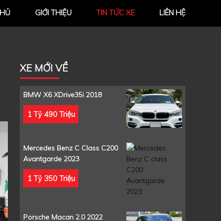
CHỦ
GIỚI THIỆU
TIN TỨC XE
LIÊN HỆ
XE MỚI VỀ
BMW X6 XDrive35i 2018
1 Tỷ 490 Triệu
Mercedes Benz C Class C200
Avantgarde 2023
1 Tỷ 350 Triệu
Porsche Macan 2.0 2022