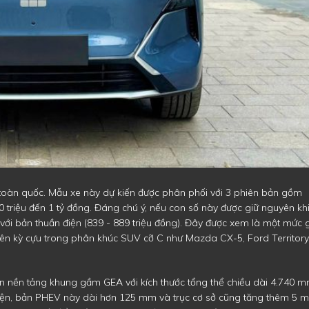
ên toàn quốc. Mẫu xe này dự kiến được phân phối với 3 phiên bản gồm
0 triệu đến 1 tỷ đồng. Đáng chú ý, nếu con số này được giữ nguyên kh
 với bản thuần điện (839 - 889 triệu đồng). Đây được xem là một mức 
i tên kỳ cựu trong phân khúc SUV cỡ C như Mazda CX-5, Ford Territory
ên nền tảng khung gầm GEA với kích thước tổng thể chiều dài 4.740 m
iện, bản PHEV này dài hơn 125 mm và trục cơ sở cũng tăng thêm 5 