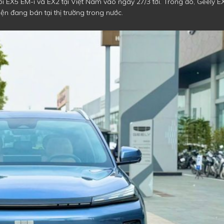
đôi EX5 EM-i và EX2 tại Việt Nam vào ngày 27/3 tới. Trong đó, Geely E
n đang bán tại thị trường trong nước.