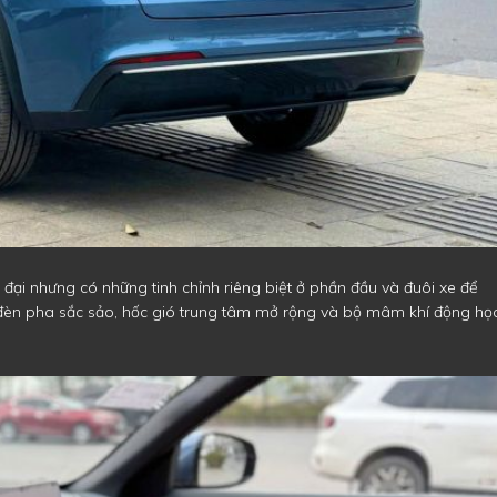
n đại nhưng có những tinh chỉnh riêng biệt ở phần đầu và đuôi xe để
 đèn pha sắc sảo, hốc gió trung tâm mở rộng và bộ mâm khí động họ