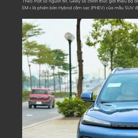
Theo một số nguồn tin, Geely sẽ chính thức giới thiệu bộ 
EM-i là phiên bản Hybrid cắm sạc (PHEV) của mẫu SUV điệ