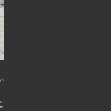
i
giá
m,
mm,