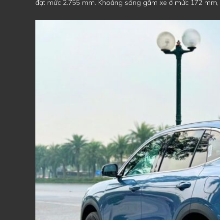
đạt mức 2.755 mm. Khoảng sáng gầm xe ở mức 172 mm, ph