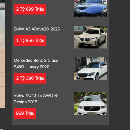
2 Tỷ 699 Triệu
BMW X3 XDrive20i 2025
1 Tỷ 950 Triệu
Mercedes Benz S Class
S450L Luxury 2020
2 Tỷ 390 Triệu
Volvo XC40 T5 AWD R-
Design 2019
939 Triệu