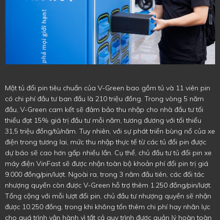
Một tủ đổi pin tiêu chuẩn của V-Green bao gồm tủ và 11 viên pin
có chi phí đầu tư ban đầu là 210 triệu đồng. Trong vòng 5 năm
đầu, V-Green cam kết sẽ đảm bảo thu nhập cho nhà đầu tư tối
thiểu đạt 15% giá trị đầu tư mỗi năm, tương đương với tối thiểu
31,5 triệu đồng/tủ/năm. Tuy nhiên, với sự phát triển bùng nổ của xe
điện trong tương lai, mức thu nhập thực tế từ các tủ đổi pin được
dự báo sẽ cao hơn gấp nhiều lần. Cụ thể, chủ đầu tư tủ đổi pin xe
máy điện VinFast sẽ được nhận toàn bộ khoản phí đổi pin trị giá
9.000 đồng/pin/lượt. Ngoài ra, trong 3 năm đầu tiên, các đối tác
nhượng quyền còn được V-Green hỗ trợ thêm 1.250 đồng/pin/lượt.
Tổng cộng với mỗi lượt đổi pin, chủ đầu tư nhượng quyền sẽ nhận
được 10.250 đồng, trong khi không tốn thêm chi phí hay nhân lực
cho quá trình vận hành vì tất cả quy trình được quản lý hoàn toàn