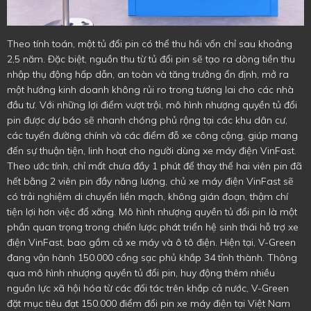
Theo tính toán, một tủ đổi pin có thể thu hồi vốn chỉ sau khoảng
2,5 năm. Đặc biệt, nguồn thu từ tủ đổi pin sẽ tạo ra dòng tiền thu
nhập thụ động hấp dẫn, an toàn và tăng trưởng ổn định, mở ra
một hướng kinh doanh không rủi ro trong tương lai cho các nhà
đầu tư. Với những lợi điểm vượt trội, mô hình nhượng quyền tủ đổi
pin được dự báo sẽ nhanh chóng phủ rộng tại các khu dân cư,
các tuyến đường chính và các điểm đỗ xe công cộng, giúp mang
đến sự thuận tiện, linh hoạt cho người dùng xe máy điện VinFast.
Theo ước tính, chỉ mất chưa đầy 1 phút để thay thế hai viên pin đã
hết bằng 2 viên pin đầy năng lượng, chủ xe máy điện VinFast sẽ
có trải nghiệm di chuyển liền mạch, không gián đoạn, thậm chí
tiện lợi hơn việc đổ xăng. Mô hình nhượng quyền tủ đổi pin là một
phần quan trọng trong chiến lược phát triển hệ sinh thái hỗ trợ xe
điện VinFast, bao gồm cả xe máy và ô tô điện. Hiện tại, V-Green
đang vận hành 150.000 cổng sạc phủ khắp 34 tỉnh thành. Thông
qua mô hình nhượng quyền tủ đổi pin, huy động thêm nhiều
nguồn lực xã hội hóa từ các đối tác trên khắp cả nước, V-Green
đặt mục tiêu đạt 150.000 điểm đổi pin xe máy điện tại Việt Nam