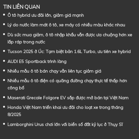
TIN LIÊN QUAN
Ô tô hybrid ưu đãi lớn, giảm giá mạnh
Lý do nước làm mát ô tô, xe máy có nhiều màu khác nhau
Dù sức mua giảm, ô tô nhập khẩu vẫn được ưa chuộng hơn xe
lắp ráp trong nước
Tucson 2025 ở Úc: Tạm biệt bản 1.6L Turbo, ưu tiên xe hybrid
AUDI E5 Sportback trình làng
Nhiều mẫu ô tô bán chạy vẫn liên tục giảm giá
Nhiều mẫu ô tô điện có quãng đường chạy thực tế thấp hơn
công bố
Maserati Grecale Folgore EV sắp được mở bán tại Việt Nam
Honda Việt Nam triển khai ưu đãi cho loạt xe trong tháng
8/2025
Lamborghini Urus chơi lớn với biển số đắt kỷ lục ở Thụy Sĩ