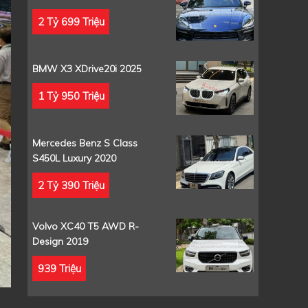
2 Tỷ 699 Triệu
BMW X3 XDrive20i 2025
1 Tỷ 950 Triệu
Mercedes Benz S Class
S450L Luxury 2020
2 Tỷ 390 Triệu
Volvo XC40 T5 AWD R-
Design 2019
939 Triệu