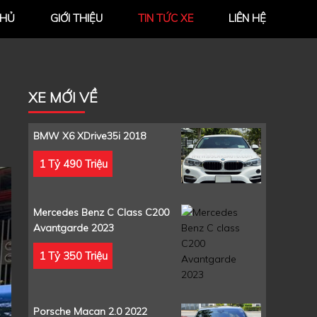
CHỦ
GIỚI THIỆU
TIN TỨC XE
LIÊN HỆ
XE MỚI VỀ
BMW X6 XDrive35i 2018
1 Tỷ 490 Triệu
Mercedes Benz C Class C200
Avantgarde 2023
1 Tỷ 350 Triệu
Porsche Macan 2.0 2022