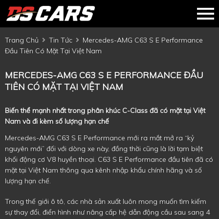
Trang Chủ
Tin Tức
Mercedes-AMG C63 S E Performance
Đầu Tiên Có Mặt Tại Việt Nam
MERCEDES-AMG C63 S E PERFORMANCE ĐẦU
TIÊN CÓ MẶT TẠI VIỆT NAM
Biến thể mạnh nhất trong phân khúc C-Class đã có mặt tại Việt
Nam và đi kèm số lượng hạn chế
Mercedes-AMG C63 S E Performance mới ra mắt mở ra “kỷ
nguyên mới” đối với dòng xe này, đồng thời cũng là lời tạm biệt
khối động cơ V8 huyền thoại. C63 S E Performance đầu tiên đã có
mặt tại Việt Nam thông qua kênh nhập khẩu chính hãng và số
lượng hạn chế.
Trong thế giới ô tô, các nhà sản xuất luôn mong muốn tìm kiếm
sự thay đổi, điển hình như nâng cấp hệ dẫn động cầu sau sang 4