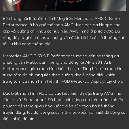
Bên trong nội thất, điểm ấn tượng trên Mercedes-AMG C 63 S E
Performance là bộ ghế thể thao AMG được bọc da Nappa cao
cấp với đường chỉ khâu có huy hiệu AMG in nổi ở phía trước. Dù
rằng đây là ghế thể thao nhưng vẫn được bố trí các lỗ thoáng khí
tối ưu khả năng thông gió.
Mercedes-AMG C 63 S E Performance mang đến hệ thống đa
phương tiện MBUX dành riêng cho dòng xe AMG sở hữu E
Performance, gồm màn hình hiển thị cụm đồng hồ, trên màn hình
trung tâm đa phương tiện theo hướng dọc ở bảng điều khiển
trung tâm và màn hình hiển thị HUD (Head-up Display) tùy chọn.
Đặc biệt, màn hình HUD có các kiểu hiện thị đặc trưng AMG như
“Race” và “Supersport”. Đồ họa chất lượng cao trên màn hình đa
phương tiện trực quan hóa luồng điện của toàn bộ hệ thống
truyền động, tốc độ, công suất, mô-men xoắn và nhiệt độ động cơ
điện, nhiệt độ pin…