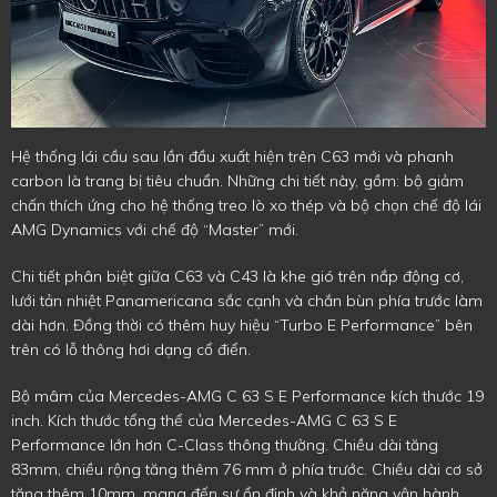
Hệ thống lái cầu sau lần đầu xuất hiện trên C63 mới và phanh
carbon là trang bị tiêu chuẩn. Những chi tiết này, gồm: bộ giảm
chấn thích ứng cho hệ thống treo lò xo thép và bộ chọn chế độ lái
AMG Dynamics với chế độ “Master” mới.
Chi tiết phân biệt giữa C63 và C43 là khe gió trên nắp động cơ,
lưới tản nhiệt Panamericana sắc cạnh và chắn bùn phía trước làm
dài hơn. Đồng thời có thêm huy hiệu “Turbo E Performance” bên
trên có lỗ thông hơi dạng cổ điển.
Bộ mâm của Mercedes-AMG C 63 S E Performance kích thước 19
inch. Kích thước tổng thể của Mercedes-AMG C 63 S E
Performance lớn hơn C-Class thông thường. Chiều dài tăng
83mm, chiều rộng tăng thêm 76 mm ở phía trước. Chiều dài cơ sở
tăng thêm 10mm, mang đến sự ổn định và khả năng vận hành