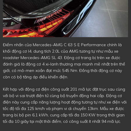
Điểm nhấn của Mercedes-AMG C 63 S E Performance chính là
khối động cơ I4, dung tích 2.0L của AMG tương tự như mẫu xe
roadster Mercedes-AMG SL 43. Động cơ trang bị trên xe được
đánh giá là động cơ 4 xi-lanh thương mại mạnh mẽ nhất trên thế
giới, có mô-men xoắn đạt mức 545 Nm. Đồng thời động cơ này
còn có bộ tăng áp điều khiển điện.
Kết hợp với động cơ điện công suất 201 mã lực đặt trục sau cùng
với bộ vi sai trượt điện tử cùng bộ truyền động hai cấp. Động cơ
điện này cung cấp năng lượng hoạt động tương tự như xe điện với
tốc độ tối đa 125 km/h và phạm vi di chuyển 13km. Mẫu xe được
trang bị bộ pin 6,1 kWh, cung cấp tối đa 150 KW trong thời gian
tối đa 10 giây tại một thời điểm, có công suất ít nhất 94 mã lực.