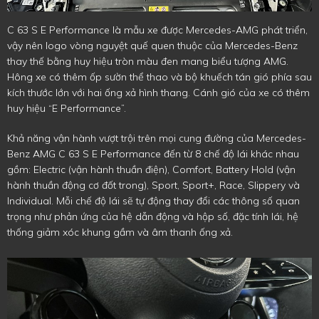
C 63 S E Performance là mẫu xe được Mercedes-AMG phát triển,
vậy nên logo vòng nguyệt quế quen thuộc của Mercedes-Benz
thay thế bằng huy hiệu tròn màu đen mang biểu tượng AMG.
Hông xe có thêm ốp sườn thể thao và bộ khuếch tán gió phía sau
kích thước lớn với hai ống xả hình thang. Cánh gió của xe có thêm
huy hiệu “E Performance”.
Khả năng vận hành vượt trội trên mọi cung đường của Mercedes-
Benz AMG C 63 S E Performance đến từ 8 chế độ lái khác nhau
gồm: Electric (vận hành thuần điện), Comfort, Battery Hold (vận
hành thuần động cơ đốt trong), Sport, Sport+, Race, Slippery và
Individual. Mỗi chế độ lái sẽ tự động thay đổi các thông số quan
trọng như phản ứng của hệ dẫn động và hộp số, đặc tính lái, hệ
thống giảm xóc khung gầm và âm thanh ống xả.