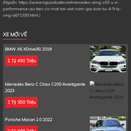
(Nguồn:
https://www.nguoiduatin.vn/mercedes-amg-c63-s-e-
performance-au-tien-co-mat-tai-viet-nam-gia-ban-tu-4-9-ty-
ong-a671393.html
)
XE MỚI VỀ
BMW X6 XDrive35i 2018
1 Tỷ 490 Triệu
Mercedes Benz C Class C200 Avantgarde
2023
1 Tỷ 350 Triệu
Porsche Macan 2.0 2022