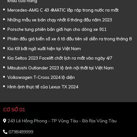
khẩu của hãng
Mercedes-AMG C 43 4MATIC lắp ráp trong nước ra mắt
Những mẫu xe bán chạy nhất 6 tháng đầu năm 2023
Porsche tung phiên bản giới hạn cho dòng xe 911
Phiên đấu giá biển số xe ô tô đầu tiên sẽ diễn ra trong tháng 8
Kia K8 bất ngờ xuất hiện tại Việt Nam
Kia Seltos 2023 Facelift chốt lịch ra mắt vào ngày 4/7
Mitsubishi Outlander 2023 lộ ảnh nội thất tại Việt Nam
Volkswagen T-Cross 2024 lộ diện
Hình ảnh thực tế của Lexus TX 2024
CƠ SỞ 01
243 Lê Hồng Phong - TP Vũng Tàu - Bà Rịa Vũng Tàu
0798489999