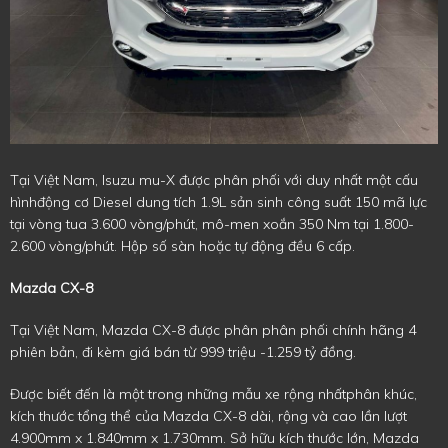
Tại Việt Nam, Isuzu mu-X được phân phối với duy nhất một cấu
hìnhđộng cơ Diesel dung tích 1.9L sản sinh công suất 150 mã lực
tại vòng tua 3.600 vòng/phút, mô-men xoắn 350 Nm tại 1.800-
2.600 vòng/phút. Hộp số sàn hoặc tự động đều 6 cấp.
Mazda CX-8
Tại Việt Nam, Mazda CX-8 được phân phân phối chính hãng 4
phiên bản, đi kèm giá bán từ 999 triệu -1.259 tỷ đồng.
Được biết đến là một trong những mẫu xe rộng nhấtphân khúc,
kích thước tổng thể của Mazda CX-8 dài, rộng và cao lần lượt
4.900mm x 1.840mm x 1.730mm. Sở hữu kích thước lớn, Mazda