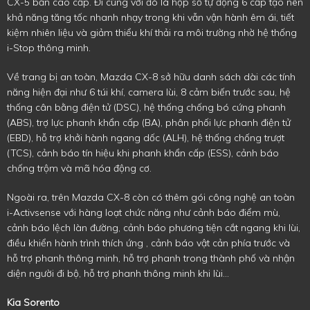
CX-5 bản cao cấp. Đi cùng với đó là hộp số tự động 6 cấp tạo nên
khả năng tăng tốc nhanh nhạy trong khi vẫn vận hành êm ái, tiết
kiệm nhiên liệu và giảm thiểu khí thải ra môi trường nhờ hệ thống
i-Stop thông minh.
Về trang bị an toàn, Mazda CX-8 sở hữu danh sách dài các tính
năng hiện đại như 6 túi khí, camera lùi, 8 cảm biến trước sau, hệ
thống cân bằng điện tử (DSC), hệ thống chống bó cứng phanh
(ABS), trợ lực phanh khẩn cấp (BA), phân phối lực phanh điện tử
(EBD), hỗ trợ khởi hành ngang dốc (ALH), hệ thống chống trượt
(TCS), cảnh báo tín hiệu khi phanh khẩn cấp (ESS), cảnh báo
chống trộm và mã hóa động cơ.
Ngoài ra, trên Mazda CX-8 còn có thêm gói công nghệ an toàn
i-Activsense với hàng loạt chức năng như cảnh báo điểm mù,
cảnh báo lệch làn đường, cảnh báo phương tiện cắt ngang khi lùi,
điều khiển hành trình thích ứng , cảnh báo vật cản phía trước và
hỗ trợ phanh thông minh, hỗ trợ phanh trong thành phố và nhận
diện người đi bộ, hỗ trợ phanh thông minh khi lùi...
Kia Sorento