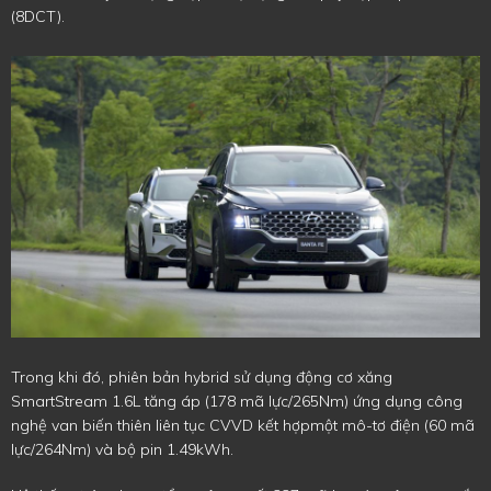
(8DCT).
Trong khi đó, phiên bản hybrid sử dụng động cơ xăng
SmartStream 1.6L tăng áp (178 mã lực/265Nm) ứng dụng công
nghệ van biến thiên liên tục CVVD kết hợpmột mô-tơ điện (60 mã
lực/264Nm) và bộ pin 1.49kWh.