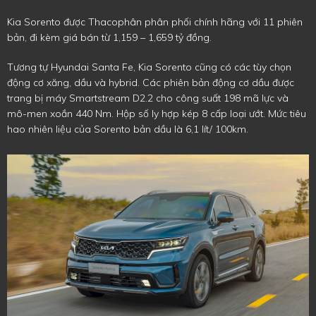
Kia Sorento được Thacophân phân phối chính hãng với 11 phiên
bản, đi kèm giá bán từ 1,159 – 1,659 tỷ đồng.
Tương tự Hyundai Santa Fe, Kia Sorento cũng có các tùy chọn
động cơ xăng, dầu và hybrid. Các phiên bản động cơ dầu được
trang bị máy Smartstream D2.2 cho công suất 198 mã lực và
mô-men xoắn 440 Nm. Hộp số ly hợp kép 8 cấp loại ướt. Mức tiêu
hao nhiên liệu của Sorento bản dầu là 6,1 lít/ 100km.