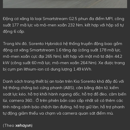
Động cơ xăng là loại Smartstream G2.5 phun đa điểm MPI, công
suất 177 mã lực và mô-men xoắn 232 Nm, kết hợp với hộp số tự
động 6 cấp.
Trong khi đó, Sorento Hybridcó hệ thống truyền động bao gồm
động cơ xăng Smartstream 1.6 tăng áp (công suất 178 mã lực,
mô-men xoắn cực đại 265 Nm), kết hợp với một mô tơ điện 44,2
kW (công suất 60 mã lực, mô-men xoắn 264 Nm). Xe được trang
bị cụm pin lithium-ion có dung lượng 1,49 kWh.
Danh sách trang thiết bị an toàn trên Kia Sorento khá đầy đủ với
hệ thống chống bó cứng phanh (ABS), cân bằng điện tử, kiểm
soát lực kéo, hỗ trợ khởi hành ngang dốc, hỗ trợ đổ đèo, cảm biến
lùi, camera 360… Ở trên phiên bản cao cấp nhất sẽ có thêm các
tính năng cảnh báo chệch làn đường, hỗ trợ giữ làn, hỗ trợ phanh
tự động giảm thiểu va chạm và camera quan sát điểm mù.
(Theo
xehay.vn
)