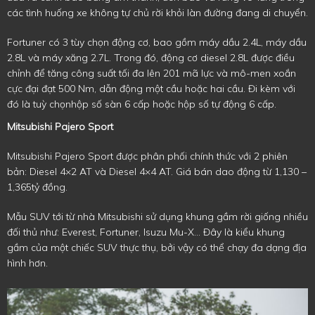
các tình huống xe không tự chủ rời khỏi làn đường đang di chuyển.
Fortuner có 3 tùy chọn động cơ, bao gồm máy dầu 2.4L, máy dầu
2.8L và máy xăng 2.7L. Trong đó, động cơ diesel 2.8L được điều
chỉnh để tăng công suất tối đa lên 201 mã lực và mô-men xoắn
cực đại đạt 500 Nm, dẫn động một cầu hoặc hai cầu. Đi kèm với
đó là tuỳ chọnhộp số sàn 6 cấp hoặc hộp số tự động 6 cấp.
Mitsubishi Pajero Sport
Mitsubishi Pajero Sport được phân phối chính thức với 2 phiên
bản: Diesel 4×2 AT và Diesel 4×4 AT. Giá bán dao động từ 1,130 –
1,365tỷ đồng.
Mẫu SUV tới từ nhà Mitsubishi sử dụng khung gầm rời giống nhiều
đối thủ như: Everest, Fortuner, Isuzu Mu-X… Đây là kiểu khung
gầm của một chiếc SUV thực thụ, bởi vậy có thể chạy đa dạng địa
hình hơn.