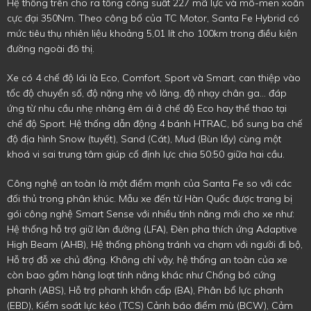
Hệ thống trên cho ra tổng công suất 227 mã lực và mô-men xoắn
cực đại 350Nm. Theo công bố của TC Motor, Santa Fe Hybrid có
mức tiêu thụ nhiên liệu khoảng 5,01 lít cho 100km trong điều kiện
đường ngoài đô thị.
Xe có 4 chế độ lái là Eco, Comfort, Sport và Smart, can thiệp vào
tốc độ chuyển số, độ nặng nhẹ vô lăng, độ nhạy chân ga... đáp
ứng từ nhu cầu nhẹ nhàng êm ái ở chế độ Eco hay thể thao tại
chế độ Sport. Hệ thống dẫn động 4 bánh HTRAC, bổ sung ba chế
độ địa hình Snow (tuyết), Sand (Cát), Mud (Bùn lầy) cùng một
khoá vi sai trung tâm giúp cố định lực chia 50:50 giữa hai cầu.
Công nghệ an toàn là một điểm mạnh của Santa Fe so với các
đối thủ trong phân khúc. Mẫu xe đến từ Hàn Quốc được trang bị
gói công nghệ Smart Sense với nhiều tính năng mới cho xe như:
Hệ thống hỗ trợ giữ làn đường (LFA), Đèn pha thích ứng Adaptive
High Beam (AHB), Hệ thống phòng tránh va chạm với người đi bộ,
Hỗ trợ đỗ xe chủ động. Không chỉ vậy, hệ thống an toàn của xe
còn bao gồm hàng loạt tính năng khác như Chống bó cứng
phanh (ABS), Hỗ trợ phanh khẩn cấp (BA), Phân bổ lực phanh
(EBD), Kiểm soát lực kéo (TCS) Cảnh báo điểm mù (BCW), Cảm