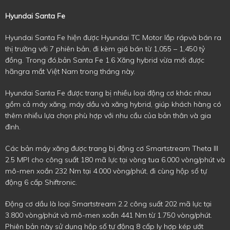
Hyundai Santa Fe
Hyundai Santa Fe hiện được Hyundai TC Motor lắp rápvà bán ra
thị trường với 7 phiên bản, đi kèm giá bán từ 1,055 – 1,450 tỷ
đồng. Trong đó,bản Santa Fe 1.6 Xăng hybrid vừa mới được
hãngra mắt Việt Nam trong tháng này.
Hyundai Santa Fe được trang bị nhiều loại động cơ khác nhau
gồm cả máy xăng, máy dầu và xăng hybrid, giúp khách hàng có
thêm nhiều lựa chọn phù hợp với nhu cầu của bản thân và gia
đình.
Các bản máy xăng được trang bị động cơ Smartstream Theta III
2.5 MPI cho công suất 180 mã lực tại vòng tua 6.000 vòng/phút và
mô-men xoắn 232 Nm tại 4.000 vòng/phút, đi cùng hộp số tự
động 6 cấp Shiftronic.
Động cơ dầu là loại Smartstream 2.2 công suất 202 mã lực tại
3.800 vòng/phút và mô-men xoắn 441 Nm từ 1.750 vòng/phút.
Phiên bản này sử dụng hộp số tự động 8 cấp ly hợp kép ướt