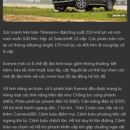
Sức mạnh trên bản Titanium+ đạtcông suất 210 mã lực và mô-
men xoắn 500 Nm, hộp số Selectshift 10 cấp. Các phiên bản còn
lại có thông sốtương ứnglà 170 mã lực và 405 Nm đi cùnghộp số
6 cấp.
Everest mới có 6 chế độ địa hình bao gồm thông thường, tiết
kiệm, kéo tải, trơn trượt, bùn lầy, cát. Người lái có thể tùy chọn các
chế độ địa hình với các minh họa 3D tại đồng hồ tốc độ.
Về tính năng an toàn, cả 5 phiên bản Everest đều được trang bị
hàng loạt các tính năng hiện đại như: Chống bó cứng phanh
(ABS), Phân phối lực phanh điện tử (EBD), Cân bằng điện tử (ESP),
Hỗ trợ khởi hành ngang dốc, 7 túi khí... Trên 2 bản cao cấp sẽ có
thêm Camera360, Cảnh báo điểm mù, Cảnh báo phương tiện cắt
ngang khi lùi, Cảnh báo chệch làn, Hỗ trợ duy trì làn đường, Cảnh
báo va chạm và Hỗ trợ phanh khẩn cấp khi gặp chướng ngại vật.