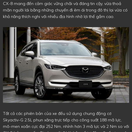
CX-8 mang đến cảm giác vững chãi và đáng tin cậy, vừa thoả
mãn người lái bằng những chuyến đi êm ái trong đô thị lại vừa có
khả năng thích nghi với nhiều địa hình nhờ lợi thế gầm cao.
Tất cả các phiên bản của xe đều sử dụng chung động cơ
Skyactiv-G 2.5L phun xăng trực tiếp cho công suất 188 mã lực,
mô-men xoắn cực đại 252 Nm, nhỉnh hơn 3 mã lực và 2 Nm so với