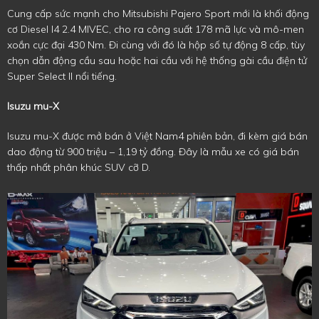
Cung cấp sức mạnh cho Mitsubishi Pajero Sport mới là khối động
cơ Diesel I4 2.4 MIVEC, cho ra công suất 178 mã lực và mô-men
xoắn cực đại 430 Nm. Đi cùng với đó là hộp số tự động 8 cấp, tùy
chọn dẫn động cầu sau hoặc hai cầu với hệ thống gài cầu điện tử
Super Select II nổi tiếng.
Isuzu mu-X
Isuzu mu-X được mở bán ở Việt Nam4 phiên bản, đi kèm giá bán
dao động từ 900 triệu – 1,19 tỷ đồng. Đây là mẫu xe có giá bán
thấp nhất phân khúc SUV cỡ D.