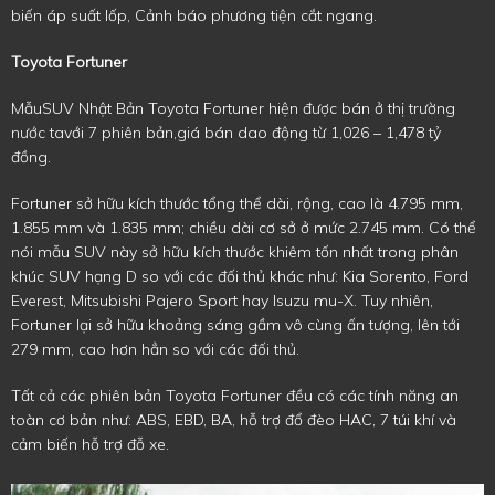
biến áp suất lốp, Cảnh báo phương tiện cắt ngang.
Toyota Fortuner
MẫuSUV Nhật Bản Toyota Fortuner hiện được bán ở thị trường
nước tavới 7 phiên bản,giá bán dao động từ 1,026 – 1,478 tỷ
đồng.
Fortuner sở hữu kích thước tổng thể dài, rộng, cao là 4.795 mm,
1.855 mm và 1.835 mm; chiều dài cơ sở ở mức 2.745 mm. Có thể
nói mẫu SUV này sở hữu kích thước khiêm tốn nhất trong phân
khúc SUV hạng D so với các đối thủ khác như: Kia Sorento, Ford
Everest, Mitsubishi Pajero Sport hay Isuzu mu-X. Tuy nhiên,
Fortuner lại sở hữu khoảng sáng gầm vô cùng ấn tượng, lên tới
279 mm, cao hơn hẳn so với các đối thủ.
Tất cả các phiên bản Toyota Fortuner đều có các tính năng an
toàn cơ bản như: ABS, EBD, BA, hỗ trợ đổ đèo HAC, 7 túi khí và
cảm biến hỗ trợ đỗ xe.