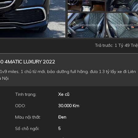
Trả trước: 1 Tỷ 49 Tri
50 4MATIC LUXURY 2022
v9 miles, 1 chủ từ mới, bảo dưỡng full hãng. đưa 1.3 tỷ lấy xe đi Liên
à Nội
Tình trạng:
Xe cũ
ODO:
30.000 Km
Màu nội thất:
Đen
Số chỗ ngồi:
5