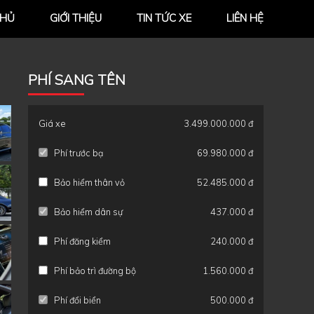
CHỦ
GIỚI THIỆU
TIN TỨC XE
LIÊN HỆ
PHÍ SANG TÊN
Giá xe
3.499.000.000 đ
Phí trước bạ
69.980.000 đ
Bảo hiểm thân vỏ
52.485.000 đ
Bảo hiểm dân sự
437.000 đ
Phí đăng kiểm
240.000 đ
Phí bảo trì đường bộ
1.560.000 đ
Phí đổi biển
500.000 đ