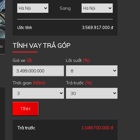
Sang
Ước tính
3.569.917.000 đ
TÍNH VAY TRẢ GÓP
ệu
Giá xe
(đ)
Lãi suất
(%)
Thời gian
(Năm)
Trả trước
(%)
TÍNH
Trả trước
1.049.700.000 đ