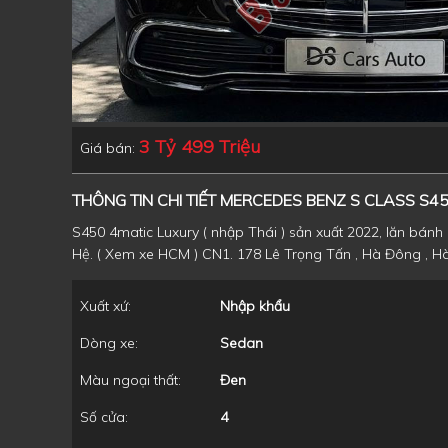
3 Tỷ 499 Triệu
Giá bán:
THÔNG TIN CHI TIẾT MERCEDES BENZ S CLASS S4
S450 4matic Luxury ( nhập Thái ) sản xuất 2022, lăn bánh 1
Hệ. ( Xem xe HCM ) CN1. 178 Lê Trọng Tấn , Hà Đông , H
Xuất xứ:
Nhập khẩu
Dòng xe:
Sedan
Màu ngoại thất:
Đen
Số cửa:
4