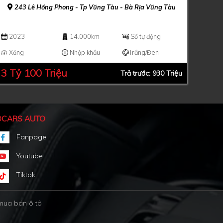
243 Lê Hồng Phong - Tp Vũng Tàu - Bà Rịa Vũng Tàu
2023
14.000km
Số tự động
Xăng
Nhập khẩu
Trắng/Đen
3 Tỷ 100 Triệu
Trả trước: 930 Triệu
DCARS AUTO
Fanpage
Youtube
Tiktok
mua bán ô tô