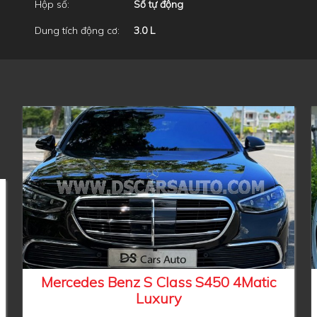
Hộp số:
Số tự động
Dung tích động cơ:
3.0 L
Mercedes Benz S Class S450 4Matic
Luxury