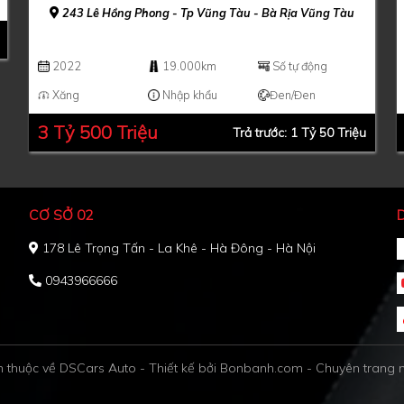
243 Lê Hồng Phong - Tp Vũng Tàu - Bà Rịa Vũng Tàu
2022
19.000km
Số tự động
Xăng
Nhập khẩu
Đen/Đen
3 Tỷ 500 Triệu
Trả trước: 1 Tỷ 50 Triệu
CƠ SỞ 02
178 Lê Trọng Tấn - La Khê - Hà Đông - Hà Nội
0943966666
 thuộc về DSCars Auto -
Thiết kế bởi
Bonbanh.com - Chuyên trang 