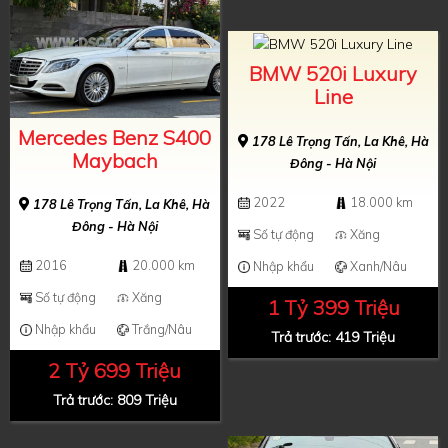
BMW 520i Luxury
Line
Mercedes Benz S400
178 Lê Trọng Tấn, La Khê, Hà
Maybach
Đông - Hà Nội
2022
18.000 km
178 Lê Trọng Tấn, La Khê, Hà
Đông - Hà Nội
Số tự động
Xăng
2016
20.000 km
Nhập khẩu
Xanh/Nâu
Số tự động
Xăng
1 Tỷ 399 Triệu
Nhập khẩu
Trắng/Nâu
Trả trước: 419 Triệu
2 Tỷ 699 Triệu
Trả trước: 809 Triệu