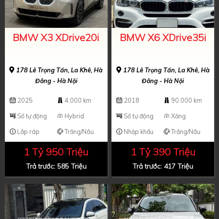
BMW X3 XDrive20i
BMW X6 XDrive35i
178 Lê Trọng Tấn, La Khê, Hà
178 Lê Trọng Tấn, La Khê, Hà
Đông - Hà Nội
Đông - Hà Nội
2025
4.000 km
2018
90.000 km
Số tự động
Hybrid
Số tự động
Xăng
Lắp ráp
Trắng/Nâu
Nhập khẩu
Trắng/Nâu
1 Tỷ 950 Triệu
1 Tỷ 390 Triệu
Trả trước: 585 Triệu
Trả trước: 417 Triệu