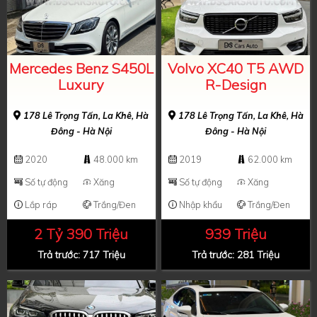
Mercedes Benz S450L
Volvo XC40 T5 AWD
Luxury
R-Design
178 Lê Trọng Tấn, La Khê, Hà
178 Lê Trọng Tấn, La Khê, Hà
Đông - Hà Nội
Đông - Hà Nội
2020
48.000 km
2019
62.000 km
Số tự động
Xăng
Số tự động
Xăng
Lắp ráp
Trắng/Đen
Nhập khẩu
Trắng/Đen
2 Tỷ 390 Triệu
939 Triệu
Trả trước: 717 Triệu
Trả trước: 281 Triệu