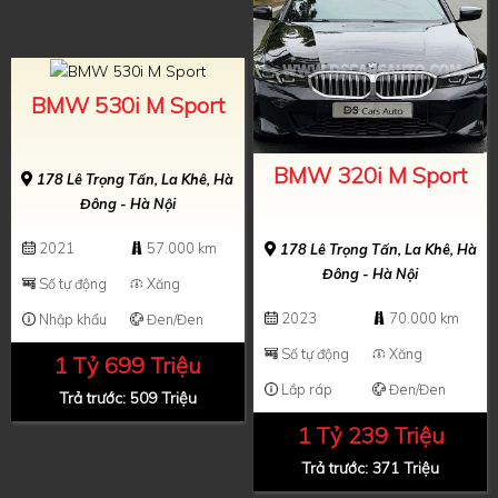
BMW 530i M Sport
BMW 320i M Sport
178 Lê Trọng Tấn, La Khê, Hà
Đông - Hà Nội
2021
57.000 km
178 Lê Trọng Tấn, La Khê, Hà
Đông - Hà Nội
Số tự động
Xăng
2023
70.000 km
Nhập khẩu
Đen/Đen
Số tự động
Xăng
1 Tỷ 699 Triệu
Lắp ráp
Đen/Đen
Trả trước: 509 Triệu
1 Tỷ 239 Triệu
Trả trước: 371 Triệu