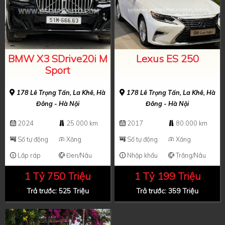
BMW X3 SDrive20i M
Lexus ES 250
Sport
178 Lê Trọng Tấn, La Khê, Hà
178 Lê Trọng Tấn, La Khê, Hà
Đông - Hà Nội
Đông - Hà Nội
2024
25.000 km
2017
80.000 km
Số tự động
Xăng
Số tự động
Xăng
Lắp ráp
Đen/Nâu
Nhập khẩu
Trắng/Nâu
1 Tỷ 750 Triệu
1 Tỷ 199 Triệu
Trả trước: 525 Triệu
Trả trước: 359 Triệu