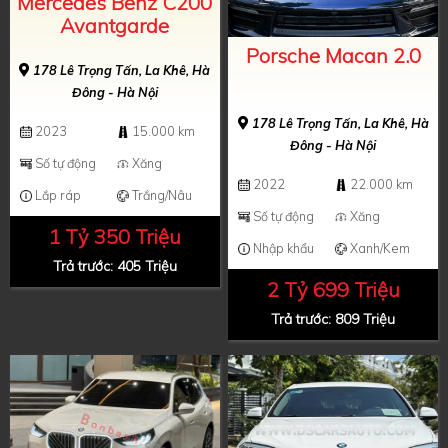
Mercedes Benz C200
Avantgarde
Porsche Macan 2.0
178 Lê Trọng Tấn, La Khê, Hà
Đông - Hà Nội
178 Lê Trọng Tấn, La Khê, Hà
2023
15.000 km
Đông - Hà Nội
Số tự động
Xăng
2022
22.000 km
Lắp ráp
Trắng/Nâu
Số tự động
Xăng
1 Tỷ 350 Triệu
Nhập khẩu
Xanh/Kem
Trả trước: 405 Triệu
2 Tỷ 699 Triệu
Trả trước: 809 Triệu