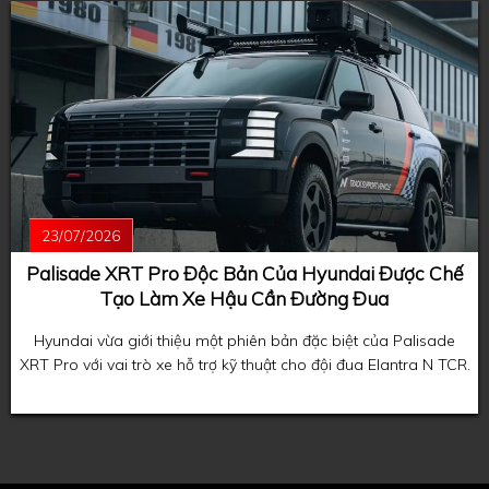
23/07/2026
Palisade XRT Pro Độc Bản Của Hyundai Được Chế
Tạo Làm Xe Hậu Cần Đường Đua
Hyundai vừa giới thiệu một phiên bản đặc biệt của Palisade
XRT Pro với vai trò xe hỗ trợ kỹ thuật cho đội đua Elantra N TCR.