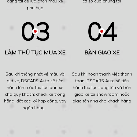
đăng tải để lựa chọn mẫu xe
cơ sở của chúng tôi
phù hợp
LÀM THỦ TỤC MUA XE
BÀN GIAO XE
Sau khi thống nhất về mẫu và
Sau khi hoàn thành việc thanh
giá xe, DSCARS Auto sẽ tiến
toán, DSCARS Auto sẽ tiến
hành làm các thủ tục bán xe
hành thủ tục sang tên và bàn
cho quý khách: check xe trong
giao xe tại showroom hoặc
hãng, đặt cọc, ký hợp đồng, vay
giao tận nhà cho khách hàng
ngân hàng...