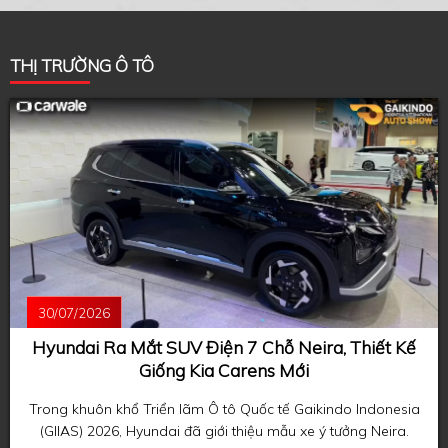
THỊ TRƯỜNG Ô TÔ
30/07/2026
Hyundai Ra Mắt SUV Điện 7 Chỗ Neira, Thiết Kế
Giống Kia Carens Mới
Trong khuôn khổ Triển lãm Ô tô Quốc tế Gaikindo Indonesia
(GIIAS) 2026, Hyundai đã giới thiệu mẫu xe ý tưởng Neira.