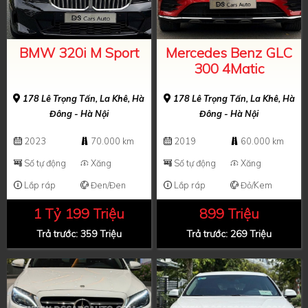
BMW 320i M Sport
Mercedes Benz GLC
300 4Matic
178 Lê Trọng Tấn, La Khê, Hà
178 Lê Trọng Tấn, La Khê, Hà
Đông - Hà Nội
Đông - Hà Nội
2023
70.000 km
2019
60.000 km
Số tự động
Xăng
Số tự động
Xăng
Lắp ráp
Đen/Đen
Lắp ráp
Đỏ/Kem
1 Tỷ 199 Triệu
899 Triệu
Trả trước: 359 Triệu
Trả trước: 269 Triệu