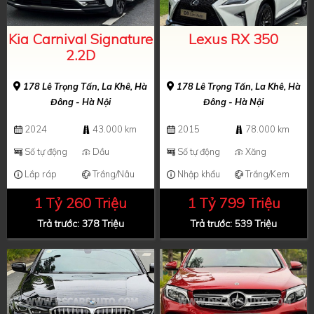
Kia Carnival Signature
Lexus RX 350
2.2D
178 Lê Trọng Tấn, La Khê, Hà
178 Lê Trọng Tấn, La Khê, Hà
Đông - Hà Nội
Đông - Hà Nội
2024
43.000 km
2015
78.000 km
Số tự động
Dầu
Số tự động
Xăng
Lắp ráp
Trắng/Nâu
Nhập khẩu
Trắng/Kem
1 Tỷ 260 Triệu
1 Tỷ 799 Triệu
Trả trước: 378 Triệu
Trả trước: 539 Triệu