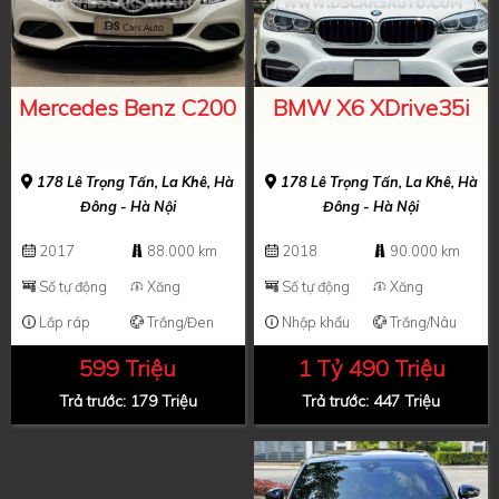
Mercedes Benz C200
BMW X6 XDrive35i
178 Lê Trọng Tấn, La Khê, Hà
178 Lê Trọng Tấn, La Khê, Hà
Đông - Hà Nội
Đông - Hà Nội
2017
88.000 km
2018
90.000 km
Số tự động
Xăng
Số tự động
Xăng
Lắp ráp
Trắng/Đen
Nhập khẩu
Trắng/Nâu
599 Triệu
1 Tỷ 490 Triệu
Trả trước: 179 Triệu
Trả trước: 447 Triệu