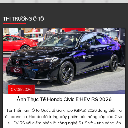
THỊ TRƯỜNG Ô TÔ
07/08/2026
Ảnh Thực Tế Honda Civic E:HEV RS 2026
Tại Triển lãm Ô tô Quốc tế Gaikindo (GIIAS) 2026 đang diễn ra
ở Indonesia, Honda đã trưng bày phiên bản nâng cấp của Civic
e:HEV RS với điểm nhấn là công nghệ S+ Shift – tính năng lần