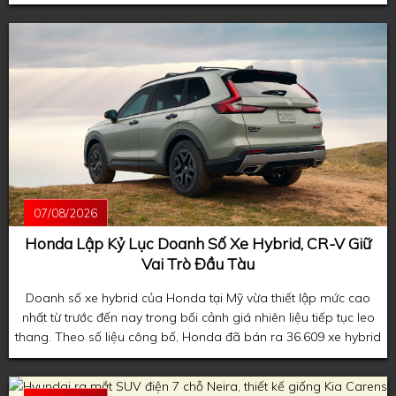
đầu xuất hiện trên mẫu coupe thể thao Honda Prelude thế hệ
mới.
07/08/2026
Honda Lập Kỷ Lục Doanh Số Xe Hybrid, CR-V Giữ
Vai Trò Đầu Tàu
Doanh số xe hybrid của Honda tại Mỹ vừa thiết lập mức cao
nhất từ trước đến nay trong bối cảnh giá nhiên liệu tiếp tục leo
thang. Theo số liệu công bố, Honda đã bán ra 36.609 xe hybrid
trong tháng 7, phản ánh xu hướng người tiêu dùng ngày càng
ưu tiên các mẫu xe tiết kiệm nhiên liệu khi giá xăng duy trì ở
mức cao.