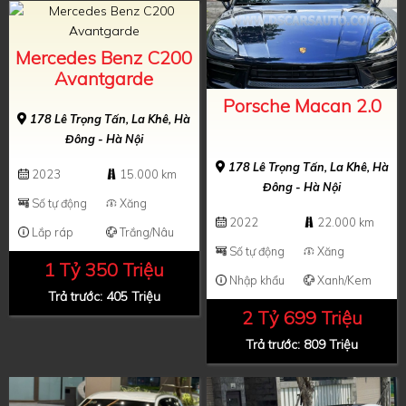
Mercedes Benz C200
Avantgarde
Porsche Macan 2.0
178 Lê Trọng Tấn, La Khê, Hà
Đông - Hà Nội
178 Lê Trọng Tấn, La Khê, Hà
2023
15.000 km
Đông - Hà Nội
Số tự động
Xăng
2022
22.000 km
Lắp ráp
Trắng/Nâu
Số tự động
Xăng
1 Tỷ 350 Triệu
Nhập khẩu
Xanh/Kem
Trả trước: 405 Triệu
2 Tỷ 699 Triệu
Trả trước: 809 Triệu