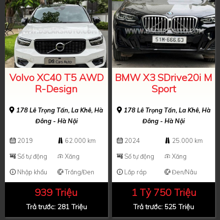
Volvo XC40 T5 AWD
BMW X3 SDrive20i M
R-Design
Sport
178 Lê Trọng Tấn, La Khê, Hà
178 Lê Trọng Tấn, La Khê, Hà
Đông - Hà Nội
Đông - Hà Nội
2019
62.000 km
2024
25.000 km
Số tự động
Xăng
Số tự động
Xăng
Nhập khẩu
Trắng/Đen
Lắp ráp
Đen/Nâu
939 Triệu
1 Tỷ 750 Triệu
Trả trước: 281 Triệu
Trả trước: 525 Triệu