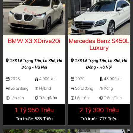
BMW X3 XDrive20i
Mercedes Benz S450L
Luxury
178 Lê Trọng Tấn, La Khê, Hà
178 Lê Trọng Tấn, La Khê, Hà
Đông - Hà Nội
Đông - Hà Nội
2025
4.000 km
2020
48.000 km
Số tự động
Hybrid
Số tự động
Xăng
Lắp ráp
Trắng/Nâu
Lắp ráp
Trắng/Đen
1 Tỷ 950 Triệu
2 Tỷ 390 Triệu
Trả trước: 585 Triệu
Trả trước: 717 Triệu