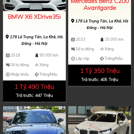
Mercedes Benz C200
Avantgarde
BMW X6 XDrive35i
178 Lê Trọng Tấn, La Khê, Hà
Đông - Hà Nội
178 Lê Trọng Tấn, La Khê, Hà
2023
15.000 km
Đông - Hà Nội
Số tự động
Xăng
2018
90.000 km
Lắp ráp
Trắng/Nâu
Số tự động
Xăng
1 Tỷ 350 Triệu
Nhập khẩu
Trắng/Nâu
Trả trước: 405 Triệu
1 Tỷ 490 Triệu
Trả trước: 447 Triệu