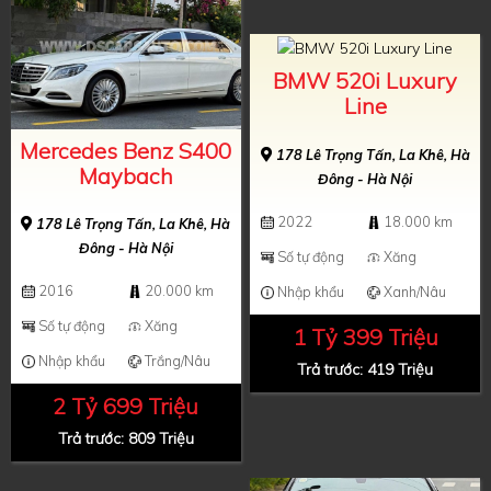
BMW 520i Luxury
Line
Mercedes Benz S400
178 Lê Trọng Tấn, La Khê, Hà
Maybach
Đông - Hà Nội
2022
18.000 km
178 Lê Trọng Tấn, La Khê, Hà
Đông - Hà Nội
Số tự động
Xăng
2016
20.000 km
Nhập khẩu
Xanh/Nâu
Số tự động
Xăng
1 Tỷ 399 Triệu
Nhập khẩu
Trắng/Nâu
Trả trước: 419 Triệu
2 Tỷ 699 Triệu
Trả trước: 809 Triệu