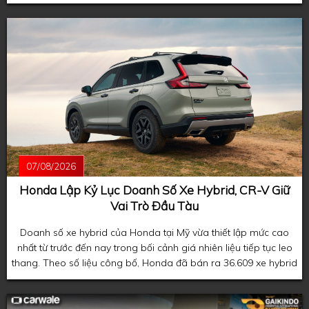
đầu xuất hiện trên mẫu coupe thể thao Honda Prelude thế hệ
mới.
07/08/2026
Honda Lập Kỷ Lục Doanh Số Xe Hybrid, CR-V Giữ
Vai Trò Đầu Tàu
Doanh số xe hybrid của Honda tại Mỹ vừa thiết lập mức cao
nhất từ trước đến nay trong bối cảnh giá nhiên liệu tiếp tục leo
thang. Theo số liệu công bố, Honda đã bán ra 36.609 xe hybrid
trong tháng 7, phản ánh xu hướng người tiêu dùng ngày càng
ưu tiên các mẫu xe tiết kiệm nhiên liệu khi giá xăng duy trì ở
mức cao.