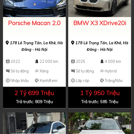
Porsche Macan 2.0
BMW X3 XDrive20i
178 Lê Trọng Tấn, La Khê, Hà
178 Lê Trọng Tấn, La Khê, Hà
Đông - Hà Nội
Đông - Hà Nội
2022
22.000 km
2025
4.000 km
Số tự động
Xăng
Số tự động
Hybrid
Nhập khẩu
Xanh/Kem
Lắp ráp
Trắng/Nâu
2 Tỷ 699 Triệu
1 Tỷ 950 Triệu
Trả trước: 809 Triệu
Trả trước: 585 Triệu