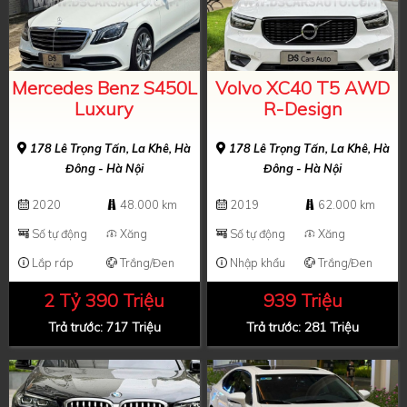
Mercedes Benz S450L
Volvo XC40 T5 AWD
Luxury
R-Design
178 Lê Trọng Tấn, La Khê, Hà
178 Lê Trọng Tấn, La Khê, Hà
Đông - Hà Nội
Đông - Hà Nội
2020
48.000 km
2019
62.000 km
Số tự động
Xăng
Số tự động
Xăng
Lắp ráp
Trắng/Đen
Nhập khẩu
Trắng/Đen
2 Tỷ 390 Triệu
939 Triệu
Trả trước: 717 Triệu
Trả trước: 281 Triệu