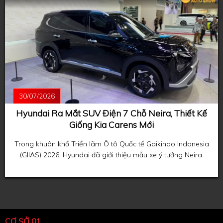
30/07/2026
Hyundai Ra Mắt SUV Điện 7 Chỗ Neira, Thiết Kế
Giống Kia Carens Mới
Trong khuôn khổ Triển lãm Ô tô Quốc tế Gaikindo Indonesia
(GIIAS) 2026, Hyundai đã giới thiệu mẫu xe ý tưởng Neira.
CƠ SỞ 01