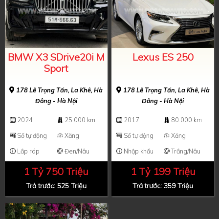
BMW X3 SDrive20i M
Lexus ES 250
Sport
178 Lê Trọng Tấn, La Khê, Hà
178 Lê Trọng Tấn, La Khê, Hà
Đông - Hà Nội
Đông - Hà Nội
2024
25.000 km
2017
80.000 km
Số tự động
Xăng
Số tự động
Xăng
Lắp ráp
Đen/Nâu
Nhập khẩu
Trắng/Nâu
1 Tỷ 750 Triệu
1 Tỷ 199 Triệu
Trả trước: 525 Triệu
Trả trước: 359 Triệu