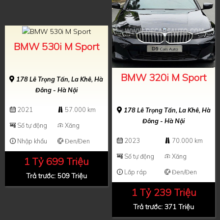
BMW 530i M Sport
BMW 320i M Sport
178 Lê Trọng Tấn, La Khê, Hà
Đông - Hà Nội
2021
57.000 km
178 Lê Trọng Tấn, La Khê, Hà
Đông - Hà Nội
Số tự động
Xăng
2023
70.000 km
Nhập khẩu
Đen/Đen
Số tự động
Xăng
1 Tỷ 699 Triệu
Lắp ráp
Đen/Đen
Trả trước: 509 Triệu
1 Tỷ 239 Triệu
Trả trước: 371 Triệu