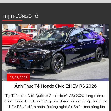
THỊ TRƯỜNG Ô TÔ
07/08/2026
Ảnh Thực Tế Honda Civic E:HEV RS 2026
Tại Triển lãm Ô tô Quốc tế Gaikindo (GIIAS) 2026 đang diễn ra
ở Indonesia, Honda đã trưng bày phiên bản nâng cấp của Civic
e:HEV RS với điểm nhấn là công nghệ S+ Shift – tính năng lần