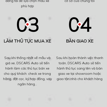
đăng tải để lựa chọn mẫu xe
cơ sở của chúng tôi
phù hợp
LÀM THỦ TỤC MUA XE
BÀN GIAO XE
Sau khi thống nhất về mẫu và
Sau khi hoàn thành việc thanh
giá xe, DSCARS Auto sẽ tiến
toán, DSCARS Auto sẽ tiến
hành làm các thủ tục bán xe
hành thủ tục sang tên và bàn
cho quý khách: check xe trong
giao xe tại showroom hoặc
hãng, đặt cọc, ký hợp đồng, vay
giao tận nhà cho khách hàng
ngân hàng...