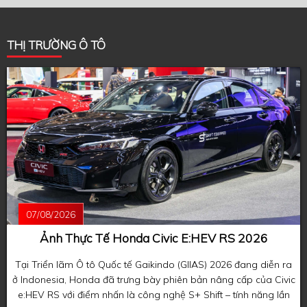
THỊ TRƯỜNG Ô TÔ
07/08/2026
Ảnh Thực Tế Honda Civic E:HEV RS 2026
Tại Triển lãm Ô tô Quốc tế Gaikindo (GIIAS) 2026 đang diễn ra
ở Indonesia, Honda đã trưng bày phiên bản nâng cấp của Civic
e:HEV RS với điểm nhấn là công nghệ S+ Shift – tính năng lần