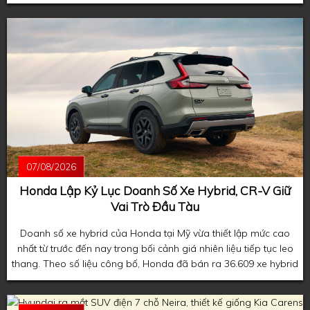
đầu xuất hiện trên mẫu coupe thể thao Honda Prelude thế hệ
mới.
07/08/2026
Honda Lập Kỷ Lục Doanh Số Xe Hybrid, CR-V Giữ
Vai Trò Đầu Tàu
Doanh số xe hybrid của Honda tại Mỹ vừa thiết lập mức cao
nhất từ trước đến nay trong bối cảnh giá nhiên liệu tiếp tục leo
thang. Theo số liệu công bố, Honda đã bán ra 36.609 xe hybrid
trong tháng 7, phản ánh xu hướng người tiêu dùng ngày càng
ưu tiên các mẫu xe tiết kiệm nhiên liệu khi giá xăng duy trì ở
mức cao.