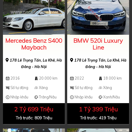
Mercedes Benz S400
BMW 520i Luxury
Maybach
Line
178 Lê Trọng Tấn, La Khê, Hà
178 Lê Trọng Tấn, La Khê, Hà
Đông - Hà Nội
Đông - Hà Nội
2016
20.000 km
2022
18.000 km
Số tự động
Xăng
Số tự động
Xăng
Nhập khẩu
Trắng/Nâu
Nhập khẩu
Xanh/Nâu
2 Tỷ 699 Triệu
1 Tỷ 399 Triệu
Trả trước: 809 Triệu
Trả trước: 419 Triệu