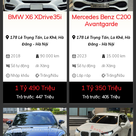
BMW X6 XDrive35i
Mercedes Benz C200
Avantgarde
178 Lê Trọng Tấn, La Khê, Hà
178 Lê Trọng Tấn, La Khê, Hà
Đông - Hà Nội
Đông - Hà Nội
2018
90.000 km
2023
15.000 km
Số tự động
Xăng
Số tự động
Xăng
Nhập khẩu
Trắng/Nâu
Lắp ráp
Trắng/Nâu
1 Tỷ 490 Triệu
1 Tỷ 350 Triệu
Trả trước: 447 Triệu
Trả trước: 405 Triệu