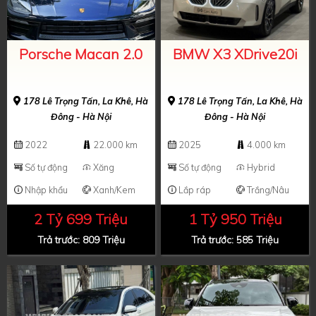
Porsche Macan 2.0
BMW X3 XDrive20i
178 Lê Trọng Tấn, La Khê, Hà
178 Lê Trọng Tấn, La Khê, Hà
Đông - Hà Nội
Đông - Hà Nội
2022
22.000 km
2025
4.000 km
Số tự động
Xăng
Số tự động
Hybrid
Nhập khẩu
Xanh/Kem
Lắp ráp
Trắng/Nâu
2 Tỷ 699 Triệu
1 Tỷ 950 Triệu
Trả trước: 809 Triệu
Trả trước: 585 Triệu