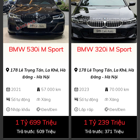
BMW 530i M Sport
BMW 320i M Sport
178 Lê Trọng Tấn, La Khê, Hà
178 Lê Trọng Tấn, La Khê, Hà
Đông - Hà Nội
Đông - Hà Nội
2021
57.000 km
2023
70.000 km
Số tự động
Xăng
Số tự động
Xăng
Nhập khẩu
Đen/Đen
Lắp ráp
Đen/Đen
1 Tỷ 699 Triệu
1 Tỷ 239 Triệu
Trả trước: 509 Triệu
Trả trước: 371 Triệu