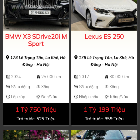
BMW X3 SDrive20i M
Lexus ES 250
Sport
178 Lê Trọng Tấn, La Khê, Hà
178 Lê Trọng Tấn, La Khê, Hà
Đông - Hà Nội
Đông - Hà Nội
2024
25.000 km
2017
80.000 km
Số tự động
Xăng
Số tự động
Xăng
Lắp ráp
Đen/Nâu
Nhập khẩu
Trắng/Nâu
1 Tỷ 750 Triệu
1 Tỷ 199 Triệu
Trả trước: 525 Triệu
Trả trước: 359 Triệu