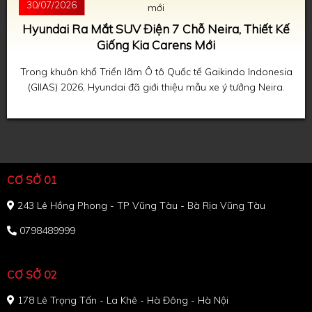
30/07/2026
Hyundai Ra Mắt SUV Điện 7 Chỗ Neira, Thiết Kế
Giống Kia Carens Mới
Trong khuôn khổ Triển lãm Ô tô Quốc tế Gaikindo Indonesia
(GIIAS) 2026, Hyundai đã giới thiệu mẫu xe ý tưởng Neira.
CƠ SỞ 01
243 Lê Hồng Phong - TP Vũng Tàu - Bà Rịa Vũng Tàu
0798489999
CƠ SỞ 02
178 Lê Trọng Tấn - La Khê - Hà Đông - Hà Nội