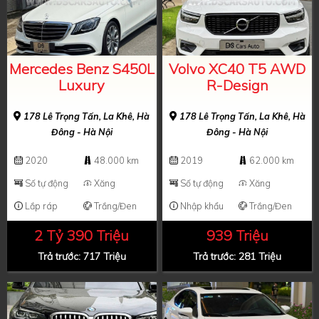
Mercedes Benz S450L
Volvo XC40 T5 AWD
Luxury
R-Design
178 Lê Trọng Tấn, La Khê, Hà
178 Lê Trọng Tấn, La Khê, Hà
Đông - Hà Nội
Đông - Hà Nội
2020
48.000 km
2019
62.000 km
Số tự động
Xăng
Số tự động
Xăng
Lắp ráp
Trắng/Đen
Nhập khẩu
Trắng/Đen
2 Tỷ 390 Triệu
939 Triệu
Trả trước: 717 Triệu
Trả trước: 281 Triệu