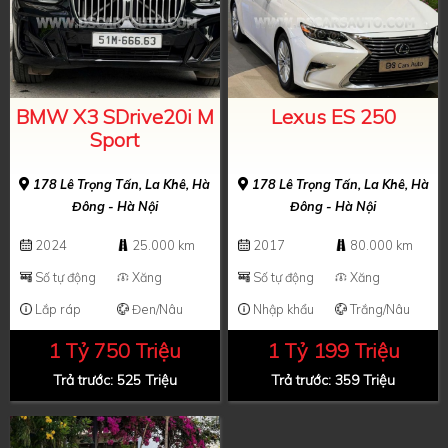
BMW X3 SDrive20i M
Lexus ES 250
Sport
178 Lê Trọng Tấn, La Khê, Hà
178 Lê Trọng Tấn, La Khê, Hà
Đông - Hà Nội
Đông - Hà Nội
2024
25.000 km
2017
80.000 km
Số tự động
Xăng
Số tự động
Xăng
Lắp ráp
Đen/Nâu
Nhập khẩu
Trắng/Nâu
1 Tỷ 750 Triệu
1 Tỷ 199 Triệu
Trả trước: 525 Triệu
Trả trước: 359 Triệu