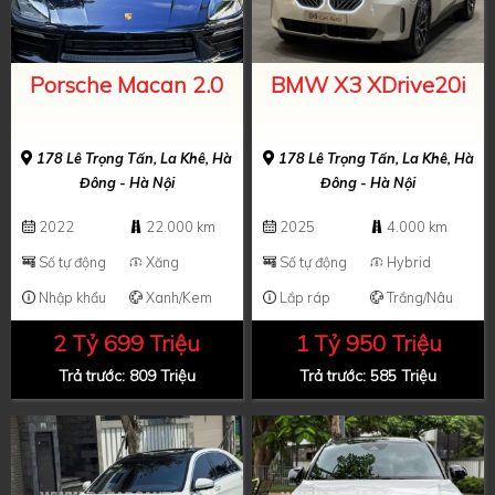
Porsche Macan 2.0
BMW X3 XDrive20i
178 Lê Trọng Tấn, La Khê, Hà
178 Lê Trọng Tấn, La Khê, Hà
Đông - Hà Nội
Đông - Hà Nội
2022
22.000 km
2025
4.000 km
Số tự động
Xăng
Số tự động
Hybrid
Nhập khẩu
Xanh/Kem
Lắp ráp
Trắng/Nâu
2 Tỷ 699 Triệu
1 Tỷ 950 Triệu
Trả trước: 809 Triệu
Trả trước: 585 Triệu