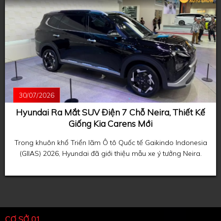
30/07/2026
Hyundai Ra Mắt SUV Điện 7 Chỗ Neira, Thiết Kế
Giống Kia Carens Mới
Trong khuôn khổ Triển lãm Ô tô Quốc tế Gaikindo Indonesia
(GIIAS) 2026, Hyundai đã giới thiệu mẫu xe ý tưởng Neira.
CƠ SỞ 01