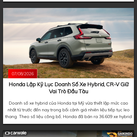
đầu xuất hiện trên mẫu coupe thể thao Honda Prelude thế hệ
mới.
07/08/2026
Honda Lập Kỷ Lục Doanh Số Xe Hybrid, CR-V Giữ
Vai Trò Đầu Tàu
Doanh số xe hybrid của Honda tại Mỹ vừa thiết lập mức cao
nhất từ trước đến nay trong bối cảnh giá nhiên liệu tiếp tục leo
thang. Theo số liệu công bố, Honda đã bán ra 36.609 xe hybrid
trong tháng 7, phản ánh xu hướng người tiêu dùng ngày càng
ưu tiên các mẫu xe tiết kiệm nhiên liệu khi giá xăng duy trì ở
mức cao.