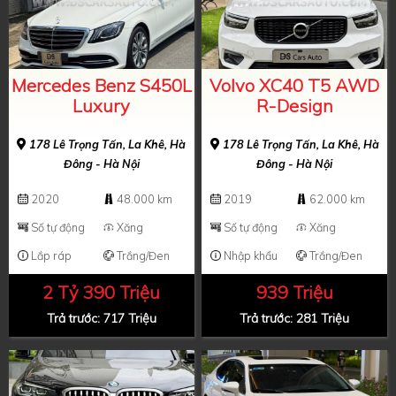
Mercedes Benz S450L
Volvo XC40 T5 AWD
Luxury
R-Design
178 Lê Trọng Tấn, La Khê, Hà
178 Lê Trọng Tấn, La Khê, Hà
Đông - Hà Nội
Đông - Hà Nội
2020
48.000 km
2019
62.000 km
Số tự động
Xăng
Số tự động
Xăng
Lắp ráp
Trắng/Đen
Nhập khẩu
Trắng/Đen
2 Tỷ 390 Triệu
939 Triệu
Trả trước: 717 Triệu
Trả trước: 281 Triệu