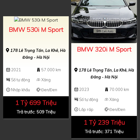
BMW 530i M Sport
BMW 320i M Sport
178 Lê Trọng Tấn, La Khê, Hà
Đông - Hà Nội
2021
57.000 km
178 Lê Trọng Tấn, La Khê, Hà
Đông - Hà Nội
Số tự động
Xăng
2023
70.000 km
Nhập khẩu
Đen/Đen
Số tự động
Xăng
1 Tỷ 699 Triệu
Lắp ráp
Đen/Đen
Trả trước: 509 Triệu
1 Tỷ 239 Triệu
Trả trước: 371 Triệu