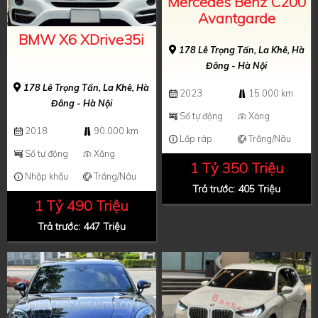
Mercedes Benz C200
Avantgarde
BMW X6 XDrive35i
178 Lê Trọng Tấn, La Khê, Hà
Đông - Hà Nội
178 Lê Trọng Tấn, La Khê, Hà
2023
15.000 km
Đông - Hà Nội
Số tự động
Xăng
2018
90.000 km
Lắp ráp
Trắng/Nâu
Số tự động
Xăng
1 Tỷ 350 Triệu
Nhập khẩu
Trắng/Nâu
Trả trước: 405 Triệu
1 Tỷ 490 Triệu
Trả trước: 447 Triệu