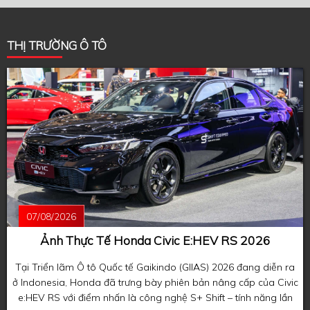
THỊ TRƯỜNG Ô TÔ
07/08/2026
Ảnh Thực Tế Honda Civic E:HEV RS 2026
Tại Triển lãm Ô tô Quốc tế Gaikindo (GIIAS) 2026 đang diễn ra
ở Indonesia, Honda đã trưng bày phiên bản nâng cấp của Civic
e:HEV RS với điểm nhấn là công nghệ S+ Shift – tính năng lần