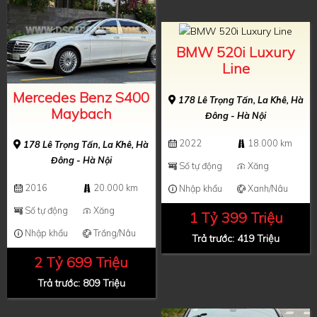
BMW 520i Luxury
Line
Mercedes Benz S400
178 Lê Trọng Tấn, La Khê, Hà
Maybach
Đông - Hà Nội
2022
18.000 km
178 Lê Trọng Tấn, La Khê, Hà
Đông - Hà Nội
Số tự động
Xăng
2016
20.000 km
Nhập khẩu
Xanh/Nâu
Số tự động
Xăng
1 Tỷ 399 Triệu
Nhập khẩu
Trắng/Nâu
Trả trước: 419 Triệu
2 Tỷ 699 Triệu
Trả trước: 809 Triệu