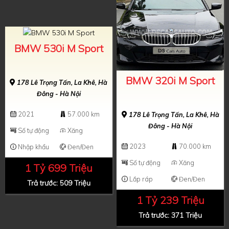
BMW 530i M Sport
BMW 320i M Sport
178 Lê Trọng Tấn, La Khê, Hà
Đông - Hà Nội
2021
57.000 km
178 Lê Trọng Tấn, La Khê, Hà
Đông - Hà Nội
Số tự động
Xăng
2023
70.000 km
Nhập khẩu
Đen/Đen
Số tự động
Xăng
1 Tỷ 699 Triệu
Lắp ráp
Đen/Đen
Trả trước: 509 Triệu
1 Tỷ 239 Triệu
Trả trước: 371 Triệu