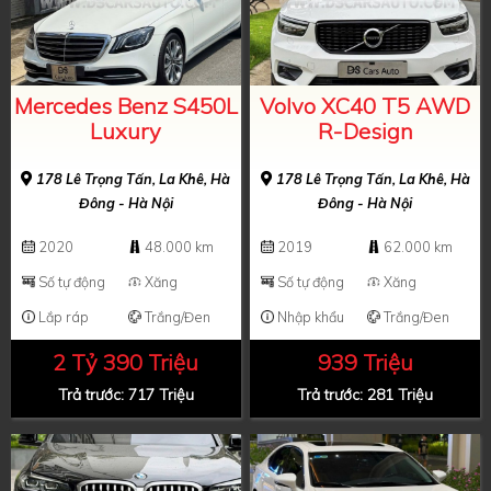
Mercedes Benz S450L
Volvo XC40 T5 AWD
Luxury
R-Design
178 Lê Trọng Tấn, La Khê, Hà
178 Lê Trọng Tấn, La Khê, Hà
Đông - Hà Nội
Đông - Hà Nội
2020
48.000 km
2019
62.000 km
Số tự động
Xăng
Số tự động
Xăng
Lắp ráp
Trắng/Đen
Nhập khẩu
Trắng/Đen
2 Tỷ 390 Triệu
939 Triệu
Trả trước: 717 Triệu
Trả trước: 281 Triệu