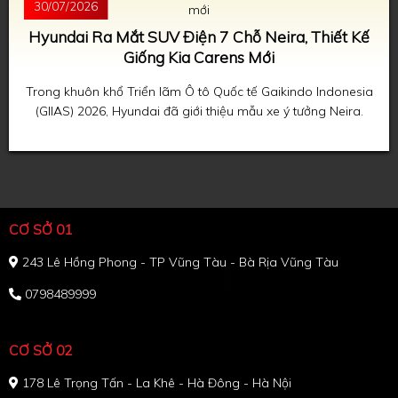
30/07/2026
Hyundai Ra Mắt SUV Điện 7 Chỗ Neira, Thiết Kế
Giống Kia Carens Mới
Trong khuôn khổ Triển lãm Ô tô Quốc tế Gaikindo Indonesia
(GIIAS) 2026, Hyundai đã giới thiệu mẫu xe ý tưởng Neira.
CƠ SỞ 01
243 Lê Hồng Phong - TP Vũng Tàu - Bà Rịa Vũng Tàu
0798489999
CƠ SỞ 02
178 Lê Trọng Tấn - La Khê - Hà Đông - Hà Nội