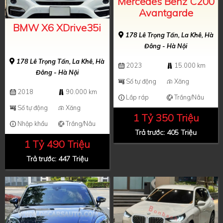
Mercedes Benz C200
Avantgarde
BMW X6 XDrive35i
178 Lê Trọng Tấn, La Khê, Hà
Đông - Hà Nội
178 Lê Trọng Tấn, La Khê, Hà
2023
15.000 km
Đông - Hà Nội
Số tự động
Xăng
2018
90.000 km
Lắp ráp
Trắng/Nâu
Số tự động
Xăng
1 Tỷ 350 Triệu
Nhập khẩu
Trắng/Nâu
Trả trước: 405 Triệu
1 Tỷ 490 Triệu
Trả trước: 447 Triệu