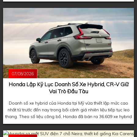
đầu xuất hiện trên mẫu coupe thể thao Honda Prelude thế hệ
mới.
07/08/2026
Honda Lập Kỷ Lục Doanh Số Xe Hybrid, CR-V Giữ
Vai Trò Đầu Tàu
Doanh số xe hybrid của Honda tại Mỹ vừa thiết lập mức cao
nhất từ trước đến nay trong bối cảnh giá nhiên liệu tiếp tục leo
thang. Theo số liệu công bố, Honda đã bán ra 36.609 xe hybrid
trong tháng 7, phản ánh xu hướng người tiêu dùng ngày càng
ưu tiên các mẫu xe tiết kiệm nhiên liệu khi giá xăng duy trì ở
mức cao.