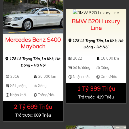
BMW 520i Luxury
Line
Mercedes Benz S400
178 Lê Trọng Tấn, La Khê, Hà
Maybach
Đông - Hà Nội
2022
18.000 km
178 Lê Trọng Tấn, La Khê, Hà
Đông - Hà Nội
Số tự động
Xăng
2016
20.000 km
Nhập khẩu
Xanh/Nâu
Số tự động
Xăng
1 Tỷ 399 Triệu
Nhập khẩu
Trắng/Nâu
Trả trước: 419 Triệu
2 Tỷ 699 Triệu
Trả trước: 809 Triệu