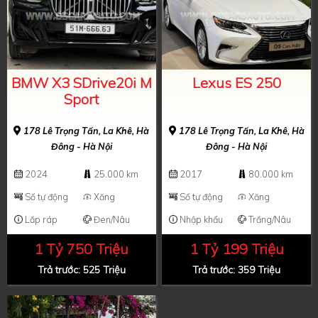
BMW X3 SDrive20i M
Lexus ES 250
Sport
178 Lê Trọng Tấn, La Khê, Hà
178 Lê Trọng Tấn, La Khê, Hà
Đông - Hà Nội
Đông - Hà Nội
2024
25.000 km
2017
80.000 km
Số tự động
Xăng
Số tự động
Xăng
Lắp ráp
Đen/Nâu
Nhập khẩu
Trắng/Nâu
1 Tỷ 750 Triệu
1 Tỷ 199 Triệu
Trả trước: 525 Triệu
Trả trước: 359 Triệu