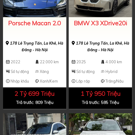
Porsche Macan 2.0
BMW X3 XDrive20i
178 Lê Trọng Tấn, La Khê, Hà
178 Lê Trọng Tấn, La Khê, Hà
Đông - Hà Nội
Đông - Hà Nội
2022
22.000 km
2025
4.000 km
Số tự động
Xăng
Số tự động
Hybrid
Nhập khẩu
Xanh/Kem
Lắp ráp
Trắng/Nâu
2 Tỷ 699 Triệu
1 Tỷ 950 Triệu
Trả trước: 809 Triệu
Trả trước: 585 Triệu