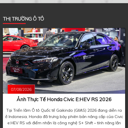
THỊ TRƯỜNG Ô TÔ
07/08/2026
Ảnh Thực Tế Honda Civic E:HEV RS 2026
Tại Triển lãm Ô tô Quốc tế Gaikindo (GIIAS) 2026 đang diễn ra
ở Indonesia, Honda đã trưng bày phiên bản nâng cấp của Civic
e:HEV RS với điểm nhấn là công nghệ S+ Shift – tính năng lần