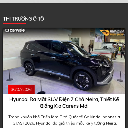
THỊ TRƯỜNG Ô TÔ
30/07/2026
Hyundai Ra Mắt SUV Điện 7 Chỗ Neira, Thiết Kế
Giống Kia Carens Mới
Trong khuôn khổ Triển lãm Ô tô Quốc tế Gaikindo Indonesia
(GIIAS) 2026, Hyundai đã giới thiệu mẫu xe ý tưởng Neira.