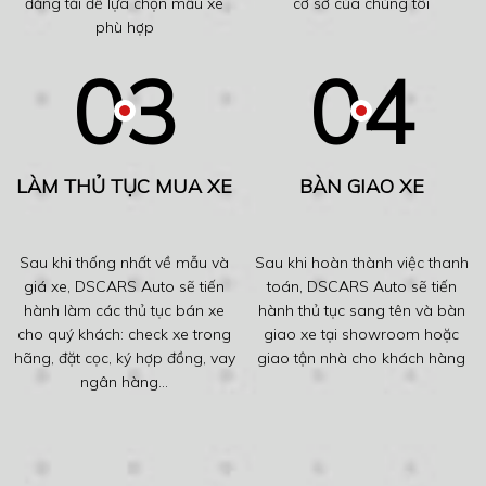
đăng tải để lựa chọn mẫu xe
cơ sở của chúng tôi
phù hợp
LÀM THỦ TỤC MUA XE
BÀN GIAO XE
Sau khi thống nhất về mẫu và
Sau khi hoàn thành việc thanh
giá xe, DSCARS Auto sẽ tiến
toán, DSCARS Auto sẽ tiến
hành làm các thủ tục bán xe
hành thủ tục sang tên và bàn
cho quý khách: check xe trong
giao xe tại showroom hoặc
hãng, đặt cọc, ký hợp đồng, vay
giao tận nhà cho khách hàng
ngân hàng...