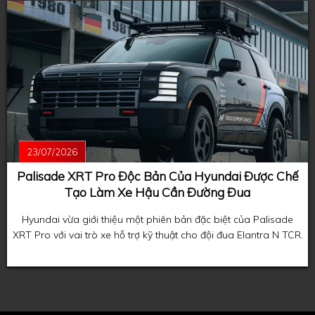
23/07/2026
Palisade XRT Pro Độc Bản Của Hyundai Được Chế
Tạo Làm Xe Hậu Cần Đường Đua
Hyundai vừa giới thiệu một phiên bản đặc biệt của Palisade
XRT Pro với vai trò xe hỗ trợ kỹ thuật cho đội đua Elantra N TCR.