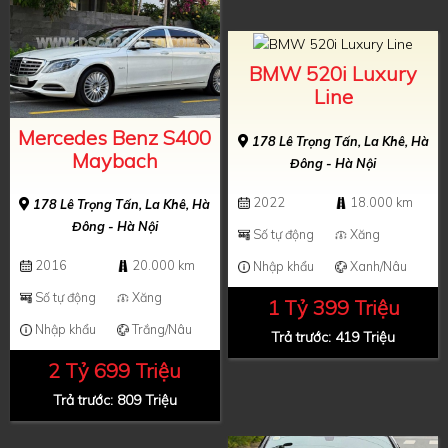
BMW 520i Luxury
Line
Mercedes Benz S400
178 Lê Trọng Tấn, La Khê, Hà
Maybach
Đông - Hà Nội
2022
18.000 km
178 Lê Trọng Tấn, La Khê, Hà
Đông - Hà Nội
Số tự động
Xăng
2016
20.000 km
Nhập khẩu
Xanh/Nâu
Số tự động
Xăng
1 Tỷ 399 Triệu
Nhập khẩu
Trắng/Nâu
Trả trước: 419 Triệu
2 Tỷ 699 Triệu
Trả trước: 809 Triệu