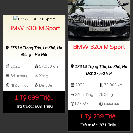
BMW 530i M Sport
BMW 320i M Sport
178 Lê Trọng Tấn, La Khê, Hà
Đông - Hà Nội
2021
57.000 km
178 Lê Trọng Tấn, La Khê, Hà
Đông - Hà Nội
Số tự động
Xăng
2023
70.000 km
Nhập khẩu
Đen/Đen
Số tự động
Xăng
1 Tỷ 699 Triệu
Lắp ráp
Đen/Đen
Trả trước: 509 Triệu
1 Tỷ 239 Triệu
Trả trước: 371 Triệu