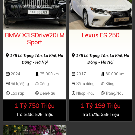
BMW X3 SDrive20i M
Lexus ES 250
Sport
178 Lê Trọng Tấn, La Khê, Hà
178 Lê Trọng Tấn, La Khê, Hà
Đông - Hà Nội
Đông - Hà Nội
2024
25.000 km
2017
80.000 km
Số tự động
Xăng
Số tự động
Xăng
Lắp ráp
Đen/Nâu
Nhập khẩu
Trắng/Nâu
1 Tỷ 750 Triệu
1 Tỷ 199 Triệu
Trả trước: 525 Triệu
Trả trước: 359 Triệu