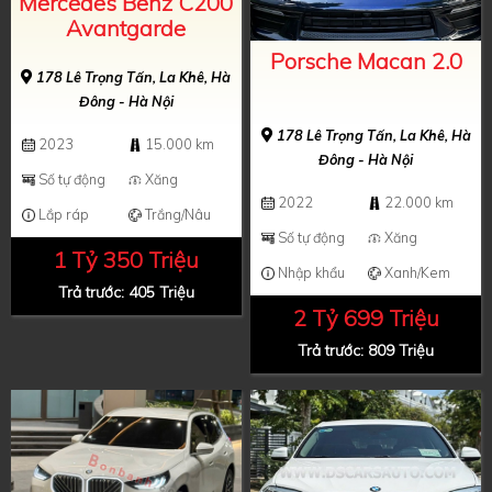
Mercedes Benz C200
Avantgarde
Porsche Macan 2.0
178 Lê Trọng Tấn, La Khê, Hà
Đông - Hà Nội
178 Lê Trọng Tấn, La Khê, Hà
2023
15.000 km
Đông - Hà Nội
Số tự động
Xăng
2022
22.000 km
Lắp ráp
Trắng/Nâu
Số tự động
Xăng
1 Tỷ 350 Triệu
Nhập khẩu
Xanh/Kem
Trả trước: 405 Triệu
2 Tỷ 699 Triệu
Trả trước: 809 Triệu