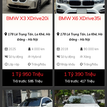
BMW X3 XDrive20i
BMW X6 XDrive35i
178 Lê Trọng Tấn, La Khê, Hà
178 Lê Trọng Tấn, La Khê, Hà
Đông - Hà Nội
Đông - Hà Nội
2025
4.000 km
2018
90.000 km
Số tự động
Hybrid
Số tự động
Xăng
Lắp ráp
Trắng/Nâu
Nhập khẩu
Trắng/Nâu
1 Tỷ 950 Triệu
1 Tỷ 390 Triệu
Trả trước: 585 Triệu
Trả trước: 417 Triệu