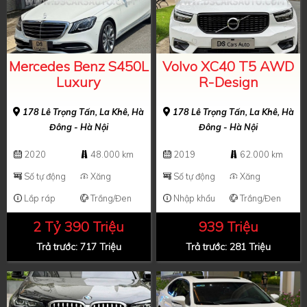
Mercedes Benz S450L
Volvo XC40 T5 AWD
Luxury
R-Design
178 Lê Trọng Tấn, La Khê, Hà
178 Lê Trọng Tấn, La Khê, Hà
Đông - Hà Nội
Đông - Hà Nội
2020
48.000 km
2019
62.000 km
Số tự động
Xăng
Số tự động
Xăng
Lắp ráp
Trắng/Đen
Nhập khẩu
Trắng/Đen
2 Tỷ 390 Triệu
939 Triệu
Trả trước: 717 Triệu
Trả trước: 281 Triệu