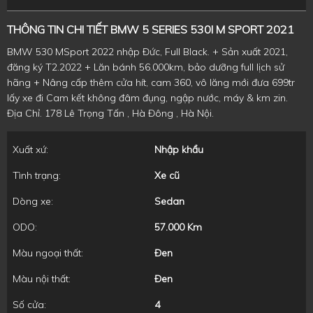
THÔNG TIN CHI TIẾT BMW 5 SERIES 530I M SPORT 2021
BMW 530 MSport 2022 nhập Đức, Full Black. + Sản xuất 2021,
đăng ký T2.2022 + Lăn bánh 56.000km, bảo dưỡng full lịch sử
hãng + Nâng cấp thêm cửa hít, cam 360, vô lăng mới đưa 699tr
lấy xe đi Cam kết không đâm đụng, ngập nước, máy & km zin.
Địa Chỉ. 178 Lê Trọng Tấn , Hà Đông , Hà Nội.
Xuất xứ:
Nhập khẩu
Tình trạng:
Xe cũ
Dòng xe:
Sedan
ODO:
57.000 Km
Màu ngoại thất:
Đen
Màu nội thất:
Đen
Số cửa:
4