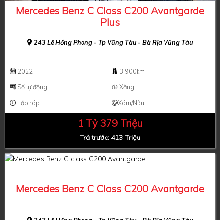
Mercedes Benz C Class C200 Avantgarde
Plus
243 Lê Hồng Phong - Tp Vũng Tàu - Bà Rịa Vũng Tàu
2022
3.900km
Số tự động
Xăng
Lắp ráp
Xám/Nâu
1 Tỷ 379 Triệu
Trả trước: 413 Triệu
Mercedes Benz C Class C200 Avantgarde