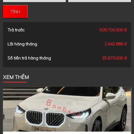
TÍNH
Trả trước
509.700.000 đ
Lãi hàng tháng
2.642.889 đ
Số tiền trả hàng tháng
35.679.000 đ
XEM THÊM