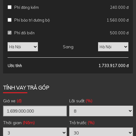
Phí đăng kiểm
240.000 đ
Phí bảo trì đường bộ
1.560.000 đ
Phí đổi biển
500.000 đ
Sang
Ước tính
1.733.917.000 đ
TÍNH VAY TRẢ GÓP
Giá xe
(đ)
Lãi suất
(%)
Thời gian
(Năm)
Trả trước
(%)