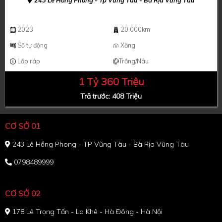
243 Lê Hồng Phong - Tp Vũng Tàu - Bà Rịa Vũng Tàu
2023
20.000km
Số tự động
Xăng
Lắp ráp
Trắng/Nâu
1 Tỷ 360 Triệu
Trả trước: 408 Triệu
CƠ SỞ 01
243 Lê Hồng Phong - TP Vũng Tàu - Bà Rịa Vũng Tàu
0798489999
CƠ SỞ 02
178 Lê Trọng Tấn - La Khê - Hà Đông - Hà Nội