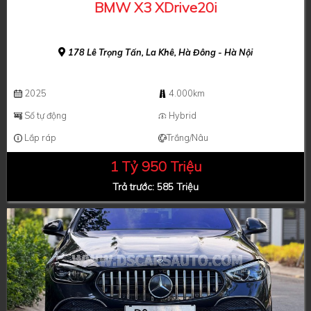
BMW X3 XDrive20i
178 Lê Trọng Tấn, La Khê, Hà Đông - Hà Nội
2025
4.000km
Số tự động
Hybrid
Lắp ráp
Trắng/Nâu
1 Tỷ 950 Triệu
Trả trước: 585 Triệu