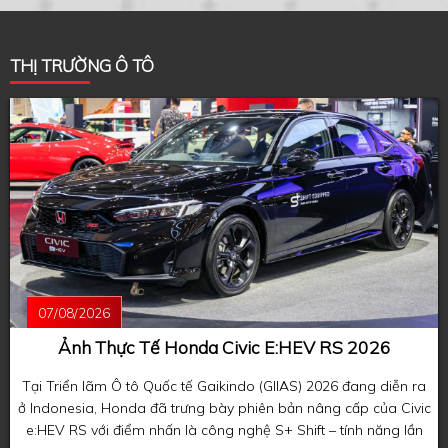
THỊ TRƯỜNG Ô TÔ
07/08/2026
Ảnh Thực Tế Honda Civic E:HEV RS 2026
Tại Triển lãm Ô tô Quốc tế Gaikindo (GIIAS) 2026 đang diễn ra
ở Indonesia, Honda đã trưng bày phiên bản nâng cấp của Civic
e:HEV RS với điểm nhấn là công nghệ S+ Shift – tính năng lần