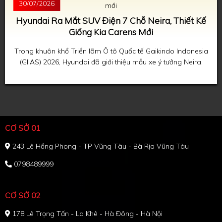
30/07/2026
Hyundai Ra Mắt SUV Điện 7 Chỗ Neira, Thiết Kế
Giống Kia Carens Mới
Trong khuôn khổ Triển lãm Ô tô Quốc tế Gaikindo Indonesia
(GIIAS) 2026, Hyundai đã giới thiệu mẫu xe ý tưởng Neira.
CƠ SỞ 01
243 Lê Hồng Phong - TP Vũng Tàu - Bà Rịa Vũng Tàu
0798489999
CƠ SỞ 02
178 Lê Trọng Tấn - La Khê - Hà Đông - Hà Nội