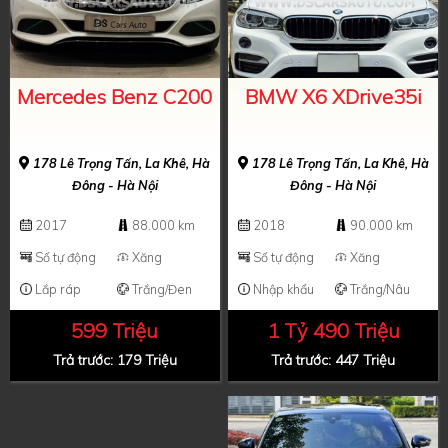
Mercedes Benz C200
BMW X6 XDrive35i
178 Lê Trọng Tấn, La Khê, Hà
178 Lê Trọng Tấn, La Khê, Hà
Đông - Hà Nội
Đông - Hà Nội
2017
88.000 km
2018
90.000 km
Số tự động
Xăng
Số tự động
Xăng
Lắp ráp
Trắng/Đen
Nhập khẩu
Trắng/Nâu
599 Triệu
1 Tỷ 490 Triệu
Trả trước: 179 Triệu
Trả trước: 447 Triệu