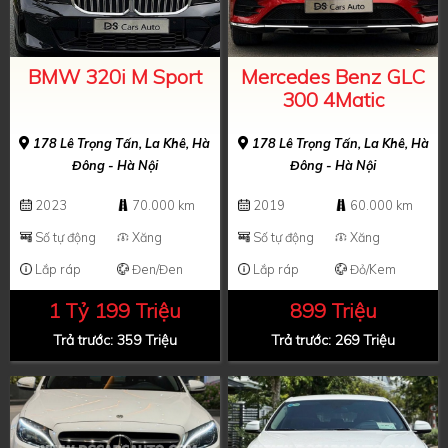
BMW 320i M Sport
Mercedes Benz GLC
300 4Matic
178 Lê Trọng Tấn, La Khê, Hà
178 Lê Trọng Tấn, La Khê, Hà
Đông - Hà Nội
Đông - Hà Nội
2023
70.000 km
2019
60.000 km
Số tự động
Xăng
Số tự động
Xăng
Lắp ráp
Đen/Đen
Lắp ráp
Đỏ/Kem
1 Tỷ 199 Triệu
899 Triệu
Trả trước: 359 Triệu
Trả trước: 269 Triệu