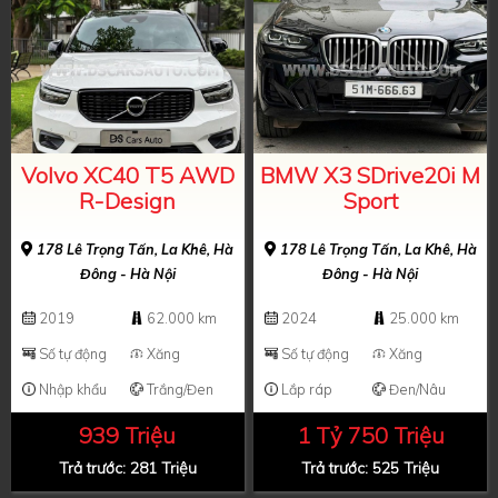
Volvo XC40 T5 AWD
BMW X3 SDrive20i M
R-Design
Sport
178 Lê Trọng Tấn, La Khê, Hà
178 Lê Trọng Tấn, La Khê, Hà
Đông - Hà Nội
Đông - Hà Nội
2019
62.000 km
2024
25.000 km
Số tự động
Xăng
Số tự động
Xăng
Nhập khẩu
Trắng/Đen
Lắp ráp
Đen/Nâu
939 Triệu
1 Tỷ 750 Triệu
Trả trước: 281 Triệu
Trả trước: 525 Triệu