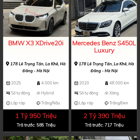
BMW X3 XDrive20i
Mercedes Benz S450L
Luxury
178 Lê Trọng Tấn, La Khê, Hà
178 Lê Trọng Tấn, La Khê, Hà
Đông - Hà Nội
Đông - Hà Nội
2025
4.000 km
2020
48.000 km
Số tự động
Hybrid
Số tự động
Xăng
Lắp ráp
Trắng/Nâu
Lắp ráp
Trắng/Đen
1 Tỷ 950 Triệu
2 Tỷ 390 Triệu
Trả trước: 585 Triệu
Trả trước: 717 Triệu