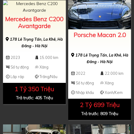
Mercedes Benz C200
Avantgarde
Porsche Macan 2.0
178 Lê Trọng Tấn, La Khê, Hà
Đông - Hà Nội
178 Lê Trọng Tấn, La Khê, Hà
2023
15.000 km
Đông - Hà Nội
Số tự động
Xăng
2022
22.000 km
Lắp ráp
Trắng/Nâu
Số tự động
Xăng
1 Tỷ 350 Triệu
Nhập khẩu
Xanh/Kem
Trả trước: 405 Triệu
2 Tỷ 699 Triệu
Trả trước: 809 Triệu