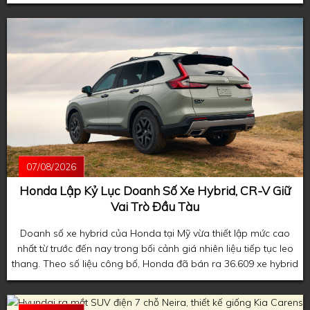
đầu xuất hiện trên mẫu coupe thể thao Honda Prelude thế hệ
mới.
07/08/2026
Honda Lập Kỷ Lục Doanh Số Xe Hybrid, CR-V Giữ
Vai Trò Đầu Tàu
Doanh số xe hybrid của Honda tại Mỹ vừa thiết lập mức cao
nhất từ trước đến nay trong bối cảnh giá nhiên liệu tiếp tục leo
thang. Theo số liệu công bố, Honda đã bán ra 36.609 xe hybrid
trong tháng 7, phản ánh xu hướng người tiêu dùng ngày càng
ưu tiên các mẫu xe tiết kiệm nhiên liệu khi giá xăng duy trì ở
mức cao.