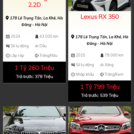
2.2D
Lexus RX 350
178 Lê Trọng Tấn, La Khê, Hà
Đông - Hà Nội
2024
43.000 km
178 Lê Trọng Tấn, La Khê, Hà
Đông - Hà Nội
Số tự động
Dầu
2015
78.000 km
Lắp ráp
Trắng/Nâu
Số tự động
Xăng
1 Tỷ 260 Triệu
Nhập khẩu
Trắng/Kem
Trả trước: 378 Triệu
1 Tỷ 799 Triệu
Trả trước: 539 Triệu