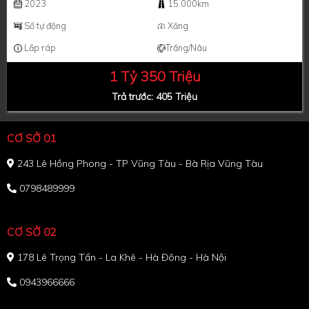
2023
15.000km
Số tự động
Xăng
Lắp ráp
Trắng/Nâu
1 Tỷ 350 Triệu
Trả trước: 405 Triệu
CƠ SỞ 01
243 Lê Hồng Phong - TP Vũng Tàu - Bà Rịa Vũng Tàu
0798489999
CƠ SỞ 02
178 Lê Trọng Tấn - La Khê - Hà Đông - Hà Nội
0943966666