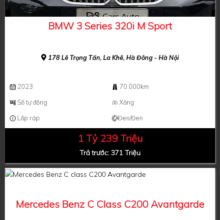
BMW 3 Series 320i M Sport
178 Lê Trọng Tấn, La Khê, Hà Đông - Hà Nội
2023
70.000km
Số tự động
Xăng
Lắp ráp
Đen/Đen
1 Tỷ 239 Triệu
Trả trước: 371 Triệu
Mercedes Benz C Class C200 Avantgarde