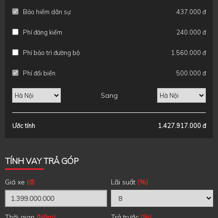
Bảo hiểm dân sự
437.000 đ
Phí đăng kiểm
240.000 đ
Phí bảo trì đường bộ
1.560.000 đ
Phí đổi biển
500.000 đ
Sang
Ước tính
1.427.917.000 đ
TÍNH VAY TRẢ GÓP
Giá xe
(đ)
Lãi suất
(%)
Thời gian
(Năm)
Trả trước
(%)