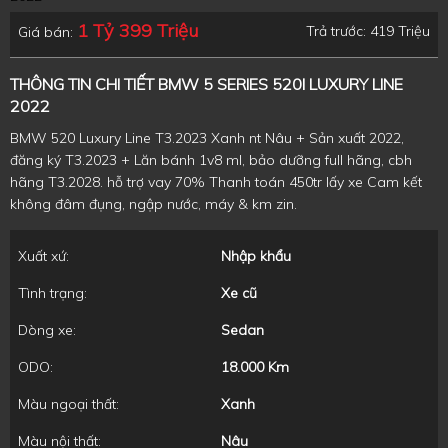
1 Tỷ 399 Triệu
Trả trước: 419 Triệu
Giá bán:
THÔNG TIN CHI TIẾT BMW 5 SERIES 520I LUXURY LINE
2022
BMW 520 Luxury Line T3.2023 Xanh nt Nâu + Sản xuất 2022,
đăng ký T3.2023 + Lăn bánh 1v8 ml, bảo dưỡng full hãng, cbh
hãng T3.2028. hỗ trợ vay 70% Thanh toán 450tr lấy xe Cam kết
không đâm đụng, ngập nước, máy & km zin.
Xuất xứ:
Nhập khẩu
Tình trạng:
Xe cũ
Dòng xe:
Sedan
ODO:
18.000 Km
Màu ngoại thất:
Xanh
Màu nội thất:
Nâu