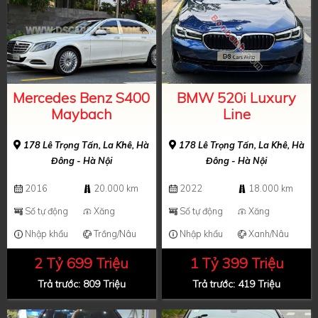
Mercedes Benz S400
BMW 520i Luxury
Maybach
Line
178 Lê Trọng Tấn, La Khê, Hà
178 Lê Trọng Tấn, La Khê, Hà
Đông - Hà Nội
Đông - Hà Nội
2016
20.000 km
2022
18.000 km
Số tự động
Xăng
Số tự động
Xăng
Nhập khẩu
Trắng/Nâu
Nhập khẩu
Xanh/Nâu
2 Tỷ 699 Triệu
1 Tỷ 399 Triệu
Trả trước: 809 Triệu
Trả trước: 419 Triệu