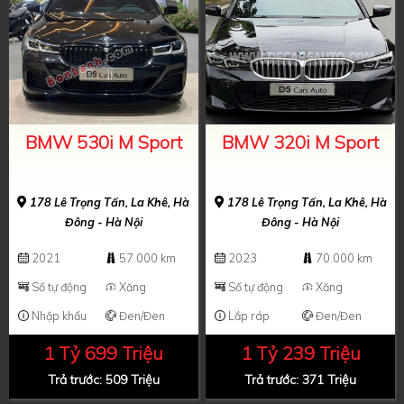
BMW 530i M Sport
BMW 320i M Sport
178 Lê Trọng Tấn, La Khê, Hà
178 Lê Trọng Tấn, La Khê, Hà
Đông - Hà Nội
Đông - Hà Nội
2021
57.000 km
2023
70.000 km
Số tự động
Xăng
Số tự động
Xăng
Nhập khẩu
Đen/Đen
Lắp ráp
Đen/Đen
1 Tỷ 699 Triệu
1 Tỷ 239 Triệu
Trả trước: 509 Triệu
Trả trước: 371 Triệu