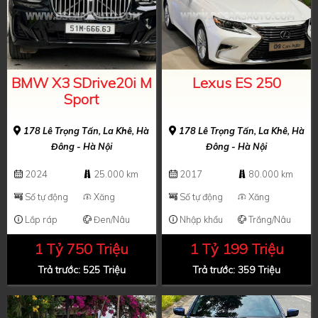
BMW X3 SDrive20i M
Lexus ES 250
Sport
178 Lê Trọng Tấn, La Khê, Hà
178 Lê Trọng Tấn, La Khê, Hà
Đông - Hà Nội
Đông - Hà Nội
2024
25.000 km
2017
80.000 km
Số tự động
Xăng
Số tự động
Xăng
Lắp ráp
Đen/Nâu
Nhập khẩu
Trắng/Nâu
1 Tỷ 750 Triệu
1 Tỷ 199 Triệu
Trả trước: 525 Triệu
Trả trước: 359 Triệu