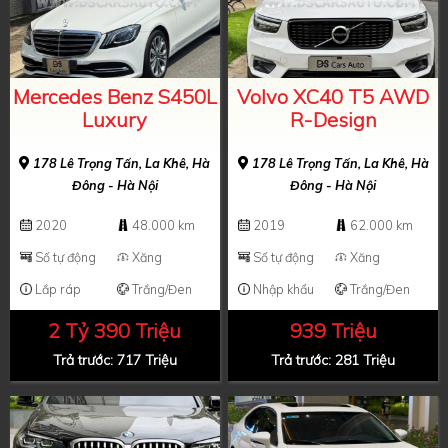
Mercedes Benz S450L
Volvo XC40 T5 AWD
Luxury
R-Design
178 Lê Trọng Tấn, La Khê, Hà
178 Lê Trọng Tấn, La Khê, Hà
Đông - Hà Nội
Đông - Hà Nội
2020
48.000 km
2019
62.000 km
Số tự động
Xăng
Số tự động
Xăng
Lắp ráp
Trắng/Đen
Nhập khẩu
Trắng/Đen
2 Tỷ 390 Triệu
939 Triệu
Trả trước: 717 Triệu
Trả trước: 281 Triệu