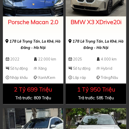
Porsche Macan 2.0
BMW X3 XDrive20i
178 Lê Trọng Tấn, La Khê, Hà
178 Lê Trọng Tấn, La Khê, Hà
Đông - Hà Nội
Đông - Hà Nội
2022
22.000 km
2025
4.000 km
Số tự động
Xăng
Số tự động
Hybrid
Nhập khẩu
Xanh/Kem
Lắp ráp
Trắng/Nâu
2 Tỷ 699 Triệu
1 Tỷ 950 Triệu
Trả trước: 809 Triệu
Trả trước: 585 Triệu