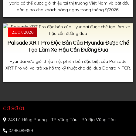
Hybrid có thể được giới thiệu tại thị trường Việt Nam và bắt đầu
bàn giao cho khách hàng ngay trong tháng 9/2026.
23/07/2026
Palisade XRT Pro Độc Bản Của Hyundai Được Chế
Tạo Làm Xe Hậu Cần Đường Đua
Hyundai vừa giới thiệu một phiên bản đặc biệt của Palisade
XRT Pro với vai trò xe hỗ trợ kỹ thuật cho đội đua Elantra N TCR.
CƠ SỞ 01
243 Lê Hồng Phong - TP Vũng Tàu - Bà Rịa Vũng Tàu
0798489999