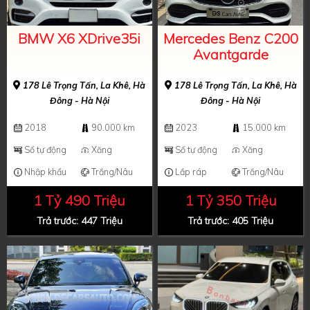
BMW X6 XDrive35i
Mercedes Benz C200
Avantgarde
178 Lê Trọng Tấn, La Khê, Hà
178 Lê Trọng Tấn, La Khê, Hà
Đông - Hà Nội
Đông - Hà Nội
2018
90.000 km
2023
15.000 km
Số tự động
Xăng
Số tự động
Xăng
Nhập khẩu
Trắng/Nâu
Lắp ráp
Trắng/Nâu
1 Tỷ 490 Triệu
1 Tỷ 350 Triệu
Trả trước: 447 Triệu
Trả trước: 405 Triệu